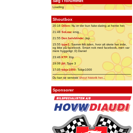
Søg i forummet
Loading
Shoutbox
20:16
Dillen
:
Nu er der kun fake-dating at hente her.
21:48
SoLow
:
enig..
21:55
Den halvblinde
:
Jep.....
15:55
type1
:
Savner lidt tiden, hvor alt skete her inde,
og ikke på facebook. Smart nok med facebook, men var
mere hyggeligt ;0) Daniel
23:46
KTP
:
Ktp
19:06
jbl
:
Type 3
17:05
tobje1000
:
Tobje1000
Du kan se seneste
shout historik her
...
Sponsorer