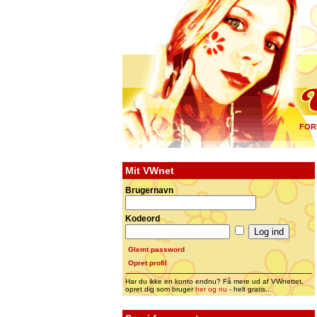
FOR
Mit VWnet
Brugernavn
Kodeord
Glemt password
Opret profil
Har du ikke en konto endnu? Få mere ud af VWnettet,
opret dig som bruger
her og nu
- helt gratis...