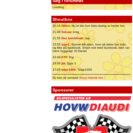
Søg i forummet
Loading
Shoutbox
20:16
Dillen
:
Nu er der kun fake-dating at hente her.
21:48
SoLow
:
enig..
21:55
Den halvblinde
:
Jep.....
15:55
type1
:
Savner lidt tiden, hvor alt skete her inde,
og ikke på facebook. Smart nok med facebook, men var
mere hyggeligt ;0) Daniel
23:46
KTP
:
Ktp
19:06
jbl
:
Type 3
17:05
tobje1000
:
Tobje1000
Du kan se seneste
shout historik her
...
Sponsorer