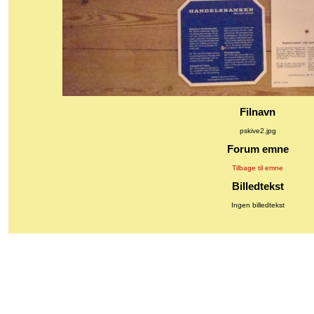
Filnavn
pskive2.jpg
Forum emne
Tilbage til emne
Billedtekst
Ingen billedtekst