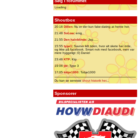
Søg i forummet
Loading
Shoutbox
20:16
Dillen
:
Nu er der kun fake-dating at hente her.
21:48
SoLow
:
enig..
21:55
Den halvblinde
:
Jep.....
15:55
type1
:
Savner lidt tiden, hvor alt skete her inde,
og ikke på facebook. Smart nok med facebook, men var
mere hyggeligt ;0) Daniel
23:46
KTP
:
Ktp
19:06
jbl
:
Type 3
17:05
tobje1000
:
Tobje1000
Du kan se seneste
shout historik her
...
Sponsorer