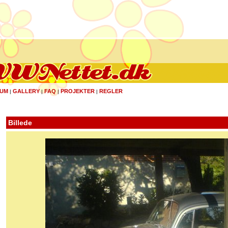
UM
GALLERY
FAQ
PROJEKTER
REGLER
|
|
|
|
Billede