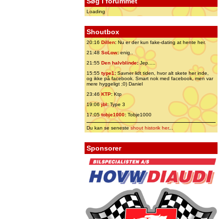
Søg i forummet
Loading
Shoutbox
20:16
Dillen
:
Nu er der kun fake-dating at hente her.
21:48
SoLow
:
enig..
21:55
Den halvblinde
:
Jep.....
15:55
type1
:
Savner lidt tiden, hvor alt skete her inde,
og ikke på facebook. Smart nok med facebook, men var
mere hyggeligt ;0) Daniel
23:46
KTP
:
Ktp
19:06
jbl
:
Type 3
17:05
tobje1000
:
Tobje1000
Du kan se seneste
shout historik her
...
Sponsorer