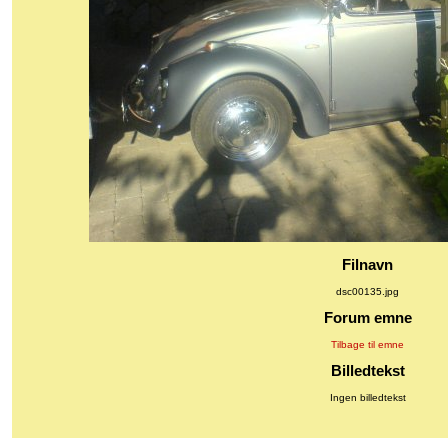
Filnavn
dsc00135.jpg
Forum emne
Tilbage til emne
Billedtekst
Ingen billedtekst