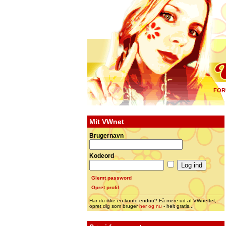
FOR
Mit VWnet
Brugernavn
Kodeord
Glemt password
Opret profil
Har du ikke en konto endnu? Få mere ud af VWnettet,
opret dig som bruger
her og nu
- helt gratis...