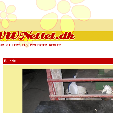
UM
GALLERY
FAQ
PROJEKTER
REGLER
|
|
|
|
Billede