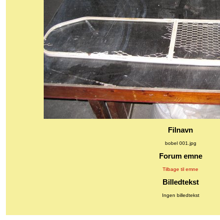
Filnavn
bobel 001.jpg
Forum emne
Tilbage til emne
Billedtekst
Ingen billedtekst