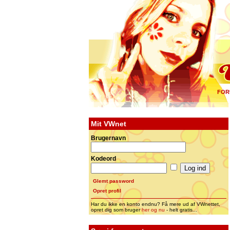
FOR
Mit VWnet
Brugernavn
Kodeord
Glemt password
Opret profil
Har du ikke en konto endnu? Få mere ud af VWnettet,
opret dig som bruger
her og nu
- helt gratis...