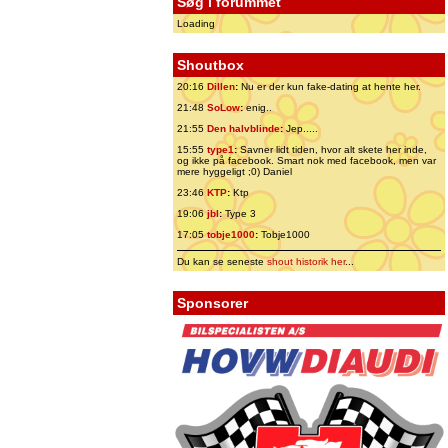
Søg i forummet
Loading
Shoutbox
20:16
Dillen
:
Nu er der kun fake-dating at hente her.
21:48
SoLow
:
enig..
21:55
Den halvblinde
:
Jep.....
15:55
type1
:
Savner lidt tiden, hvor alt skete her inde,
og ikke på facebook. Smart nok med facebook, men var
mere hyggeligt ;0) Daniel
23:46
KTP
:
Ktp
19:06
jbl
:
Type 3
17:05
tobje1000
:
Tobje1000
Du kan se seneste
shout historik her
...
Sponsorer