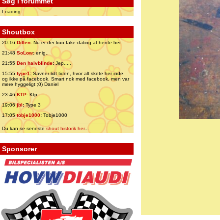
Søg i forummet
Loading
Shoutbox
20:16
Dillen
:
Nu er der kun fake-dating at hente her.
21:48
SoLow
:
enig..
21:55
Den halvblinde
:
Jep.....
15:55
type1
:
Savner lidt tiden, hvor alt skete her inde,
og ikke på facebook. Smart nok med facebook, men var
mere hyggeligt ;0) Daniel
23:46
KTP
:
Ktp
19:06
jbl
:
Type 3
17:05
tobje1000
:
Tobje1000
Du kan se seneste
shout historik her
...
Sponsorer