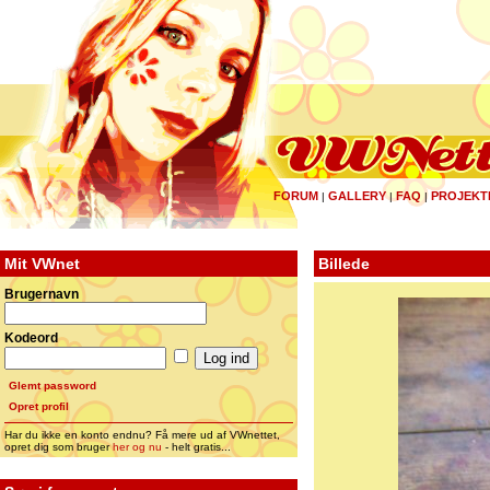
FORUM
GALLERY
FAQ
PROJEKT
|
|
|
Mit VWnet
Billede
Brugernavn
Kodeord
Glemt password
Opret profil
Har du ikke en konto endnu? Få mere ud af VWnettet,
opret dig som bruger
her og nu
- helt gratis...