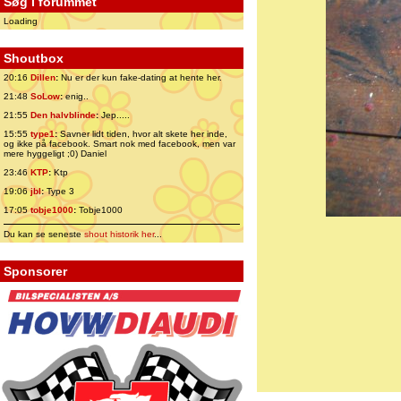
Søg i forummet
Loading
Shoutbox
20:16
Dillen
:
Nu er der kun fake-dating at hente her.
21:48
SoLow
:
enig..
21:55
Den halvblinde
:
Jep.....
15:55
type1
:
Savner lidt tiden, hvor alt skete her inde,
og ikke på facebook. Smart nok med facebook, men var
mere hyggeligt ;0) Daniel
23:46
KTP
:
Ktp
19:06
jbl
:
Type 3
17:05
tobje1000
:
Tobje1000
Du kan se seneste
shout historik her
...
Sponsorer