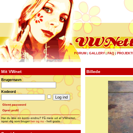
FORUM
GALLERY
FAQ
PROJEKT
|
|
|
Mit VWnet
Billede
Brugernavn
Kodeord
Glemt password
Opret profil
Har du ikke en konto endnu? Få mere ud af VWnettet,
opret dig som bruger
her og nu
- helt gratis...