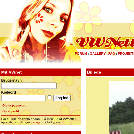
FORUM
GALLERY
FAQ
PROJEKT
|
|
|
Mit VWnet
Billede
Brugernavn
Kodeord
Glemt password
Opret profil
Har du ikke en konto endnu? Få mere ud af VWnettet,
opret dig som bruger
her og nu
- helt gratis...