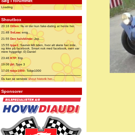
Søg i forummet
Loading
Shoutbox
20:16
Dillen
:
Nu er der kun fake-dating at hente her.
21:48
SoLow
:
enig..
21:55
Den halvblinde
:
Jep.....
15:55
type1
:
Savner lidt tiden, hvor alt skete her inde,
og ikke på facebook. Smart nok med facebook, men var
mere hyggeligt ;0) Daniel
23:46
KTP
:
Ktp
19:06
jbl
:
Type 3
17:05
tobje1000
:
Tobje1000
Du kan se seneste
shout historik her
...
Sponsorer