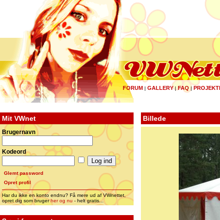
FORUM
GALLERY
FAQ
PROJEKT
|
|
|
Mit VWnet
Billede
Brugernavn
Kodeord
Glemt password
Opret profil
Har du ikke en konto endnu? Få mere ud af VWnettet,
opret dig som bruger
her og nu
- helt gratis...