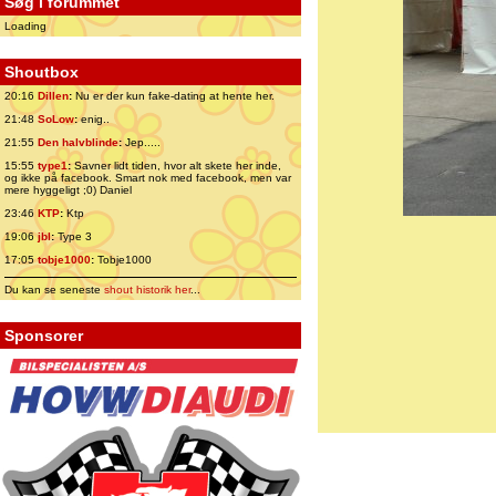
Søg i forummet
Loading
Shoutbox
20:16
Dillen
:
Nu er der kun fake-dating at hente her.
21:48
SoLow
:
enig..
21:55
Den halvblinde
:
Jep.....
15:55
type1
:
Savner lidt tiden, hvor alt skete her inde,
og ikke på facebook. Smart nok med facebook, men var
mere hyggeligt ;0) Daniel
23:46
KTP
:
Ktp
19:06
jbl
:
Type 3
17:05
tobje1000
:
Tobje1000
Du kan se seneste
shout historik her
...
Sponsorer