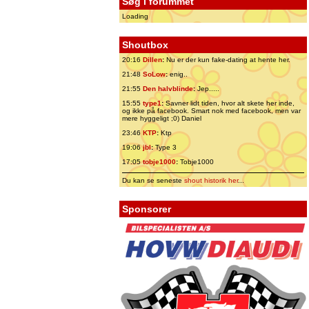
Søg i forummet
Loading
Shoutbox
20:16
Dillen
:
Nu er der kun fake-dating at hente her.
21:48
SoLow
:
enig..
21:55
Den halvblinde
:
Jep.....
15:55
type1
:
Savner lidt tiden, hvor alt skete her inde,
og ikke på facebook. Smart nok med facebook, men var
mere hyggeligt ;0) Daniel
23:46
KTP
:
Ktp
19:06
jbl
:
Type 3
17:05
tobje1000
:
Tobje1000
Du kan se seneste
shout historik her
...
Sponsorer