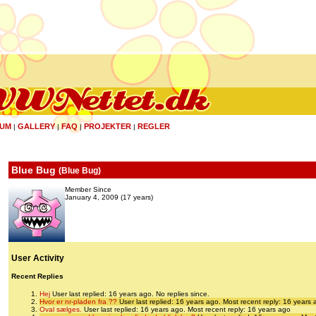
UM
GALLERY
FAQ
PROJEKTER
REGLER
|
|
|
|
Blue Bug
(
Blue Bug
)
Member Since
January 4, 2009 (17 years)
User Activity
Recent Replies
Hej
User last replied: 16 years ago.
No replies since.
Hvor er nr-pladen fra ??
User last replied: 16 years ago.
Most recent reply: 16 years 
Oval sælges.
User last replied: 16 years ago.
Most recent reply: 16 years ago