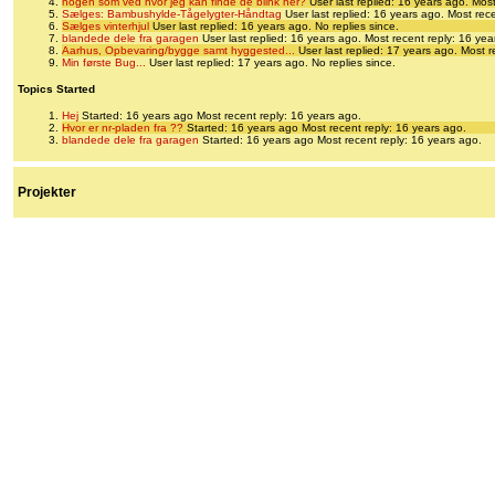
nogen som ved hvor jeg kan finde de blink her?
User last replied: 16 years ago.
Most
Sælges: Bambushylde-Tågelygter-Håndtag
User last replied: 16 years ago.
Most rece
Sælges vinterhjul
User last replied: 16 years ago.
No replies since.
blandede dele fra garagen
User last replied: 16 years ago.
Most recent reply: 16 yea
Aarhus, Opbevaring/bygge samt hyggested...
User last replied: 17 years ago.
Most r
Min første Bug...
User last replied: 17 years ago.
No replies since.
Topics Started
Hej
Started: 16 years ago
Most recent reply: 16 years ago.
Hvor er nr-pladen fra ??
Started: 16 years ago
Most recent reply: 16 years ago.
blandede dele fra garagen
Started: 16 years ago
Most recent reply: 16 years ago.
Projekter