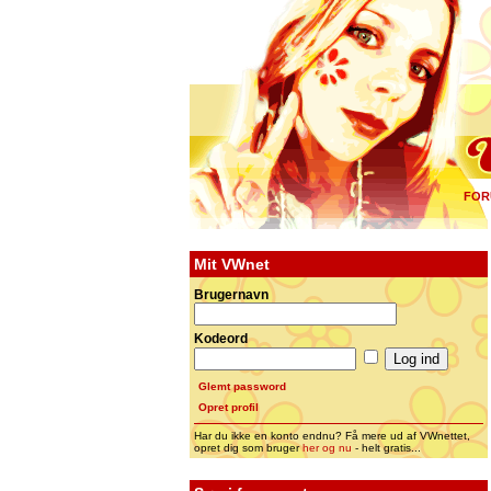
FOR
Mit VWnet
Brugernavn
Kodeord
Glemt password
Opret profil
Har du ikke en konto endnu? Få mere ud af VWnettet,
opret dig som bruger
her og nu
- helt gratis...