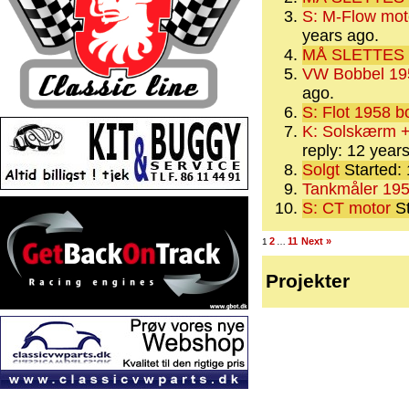
S: M-Flow moto
years ago.
MÅ SLETTES
VW Bobbel 195
ago.
S: Flot 1958 b
K: Solskærm + 
reply: 12 year
Solgt
Started:
Tankmåler 195
S: CT motor
St
2
11
Next »
1
…
Projekter