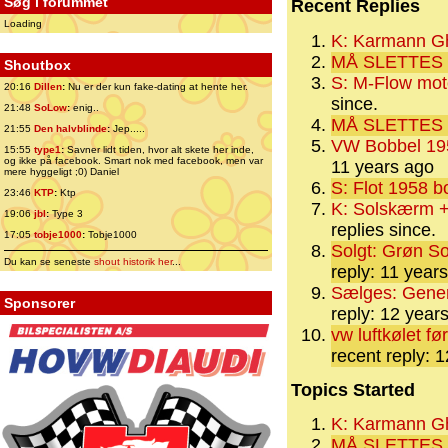
Søg i forummet
Recent Replies
Loading
K: Karmann G
MÅ SLETTES
Shoutbox
S: M-Flow moto
20:16
Dillen
:
Nu er der kun fake-dating at hente her.
since.
21:48
SoLow
:
enig..
MÅ SLETTES
21:55
Den halvblinde
:
Jep.....
VW Bobbel 195
15:55
type1
:
Savner lidt tiden, hvor alt skete her inde,
og ikke på facebook. Smart nok med facebook, men var
11 years ago
mere hyggeligt ;0) Daniel
S: Flot 1958 b
23:46
KTP
:
Ktp
K: Solskærm + 
19:06
jbl
:
Type 3
replies since.
17:05
tobje1000
:
Tobje1000
Solgt: Grøn S
Du kan se seneste
shout historik her
...
reply: 11 year
Sælges: Gener
Sponsorer
reply: 12 year
vw luftkølet f
recent reply: 
Topics Started
K: Karmann G
MÅ SLETTES