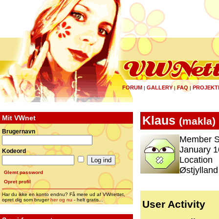
FORUM
GALLERY
FAQ
PROJEKT
|
|
|
Mit VWnet
Klaus
(
makla
)
Brugernavn
Member S
January 1
Kodeord
Location
Østjylland
Glemt password
Opret profil
Har du ikke en konto endnu? Få mere ud af VWnettet,
opret dig som bruger
her og nu
- helt gratis...
User Activity