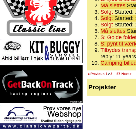
Må slettes
Star
Solgt
Started:
Solgt
Started:
Solgt
Started:
Må slettes
Star
S: Golde folde
S; pynt til vær
Tilbydes trans
reply: 11 year
Camping bille
« Previous
1
3
57
Next »
2
…
Projekter