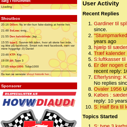
Søg i forummet
User Activity
Loading
Recent Replies
Shoutbox
Gardiner til spl
20:16
Dillen
:
Nu er der kun fake-dating at hente her.
since.
21:48
SoLow
:
enig..
"Stumpmarked"
21:55
Den halvblinde
:
Jep.....
years ago
15:55
type1
:
Savner lidt tiden, hvor alt skete her inde,
og ikke på facebook. Smart nok med facebook, men var
hjælp til sæde
mere hyggeligt ;0) Daniel
Træf kalender
23:46
KTP
:
Ktp
S:luftkasser ti
19:06
jbl
:
Type 3
Er der nogen 
17:05
tobje1000
:
Tobje1000
recent reply: 
Du kan se seneste
shout historik her
...
Efterlysning
No replies sin
Sponsorer
Ovaler 1956
Us
Købes : sæder 
reply: 10 year
S: Half Bra til
Topics Started
S: type 3 karbs