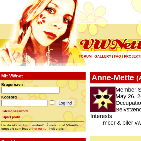
FORUM
GALLERY
FAQ
PROJEKT
|
|
|
Mit VWnet
Anne-Mette
(
Brugernavn
Member S
May 26, 2
Kodeord
Occupati
Selvstænd
Glemt password
Interests
Opret profil
mcer & biler vw 
Har du ikke en konto endnu? Få mere ud af VWnettet,
opret dig som bruger
her og nu
- helt gratis...