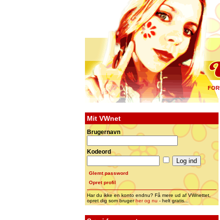
FOR
Mit VWnet
Brugernavn
Kodeord
Glemt password
Opret profil
Har du ikke en konto endnu? Få mere ud af VWnettet,
opret dig som bruger
her og nu
- helt gratis...