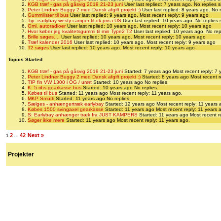
KGB træf - gas på gåsvig 2019 21-23 juni
User last replied: 7 years ago.
No replies s
Peter Lindner Buggy 2 med Dansk afgift projekt :)
User last replied: 8 years ago.
No r
Gummilister til bus
User last replied: 9 years ago.
Most recent reply: 9 years ago
Tip: earlybay westy camper til ok pris i US
User last replied: 10 years ago.
No replies 
Gml. autoradioer
User last replied: 10 years ago.
Most recent reply: 10 years ago
Hvor køber jeg kvalitetsgummi til min Type2 T2
User last replied: 10 years ago.
No rep
Brille søges....
User last replied: 10 years ago.
Most recent reply: 10 years ago
Træf kalender 2016
User last replied: 10 years ago.
Most recent reply: 9 years ago
T2 søges
User last replied: 10 years ago.
Most recent reply: 10 years ago
Topics Started
KGB træf - gas på gåsvig 2019 21-23 juni
Started: 7 years ago
Most recent reply: 7 
Peter Lindner Buggy 2 med Dansk afgift projekt :)
Started: 8 years ago
Most recent r
TIP fin VW 1300 i OG / urørt
Started: 10 years ago
No replies.
K: 5 ribs gearkasse bus
Started: 10 years ago
No replies.
Købes til bus
Started: 11 years ago
Most recent reply: 11 years ago.
MKP Smutti
Started: 11 years ago
No replies.
Sælges - anhængertræk earlybay
Started: 12 years ago
Most recent reply: 11 years 
Købes 1500 svingaxel gearkasse
Started: 11 years ago
Most recent reply: 11 years 
S: Earlybay anhænger træk fra JUST KAMPERS
Started: 11 years ago
Most recent r
Søger ikke mere
Started: 11 years ago
Most recent reply: 11 years ago.
2
42
Next »
1
…
Projekter