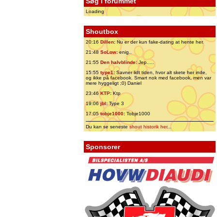
Søg i forummet
Loading
Shoutbox
20:16
Dillen
:
Nu er der kun fake-dating at hente her.
21:48
SoLow
:
enig..
21:55
Den halvblinde
:
Jep.....
15:55
type1
:
Savner lidt tiden, hvor alt skete her inde,
og ikke på facebook. Smart nok med facebook, men var
mere hyggeligt ;0) Daniel
23:46
KTP
:
Ktp
19:06
jbl
:
Type 3
17:05
tobje1000
:
Tobje1000
Du kan se seneste
shout historik her
...
Sponsorer