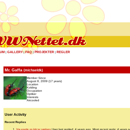
UM
GALLERY
FAQ
PROJEKTER
REGLER
|
|
|
|
Mr. Gaffa
(
michaeldk
)
Member Since
August 8, 2009 (17 years)
Location
Kolding
Occupation
Optiker
Interests
Aircooled
User Activity
Recent Replies
Vw eagle ss kitcar sælges
User last replied: 4 years ago.
Most recent reply: 4 years 