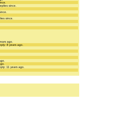
ince.
eplies since.
since.
lies since.
years ago.
eply: 8 years ago.
ago.
ago.
eply: 11 years ago.