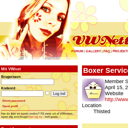
FORUM
GALLERY
FAQ
PROJEKT
|
|
|
Mit VWnet
Boxer Servic
Brugernavn
Member S
April 15, 
Kodeord
Website
http://ww
Glemt password
Location
Opret profil
Thisted
Har du ikke en konto endnu? Få mere ud af VWnettet,
opret dig som bruger
her og nu
- helt gratis...