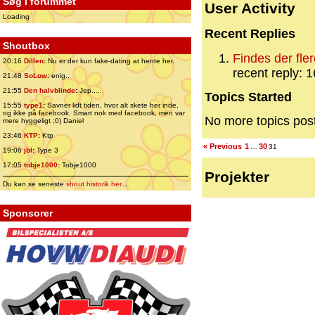
Søg i forummet
User Activity
Loading
Recent Replies
Shoutbox
Findes der fler
20:16
Dillen
:
Nu er der kun fake-dating at hente her.
recent reply: 
21:48
SoLow
:
enig..
21:55
Den halvblinde
:
Jep.....
Topics Started
15:55
type1
:
Savner lidt tiden, hvor alt skete her inde,
og ikke på facebook. Smart nok med facebook, men var
No more topics pos
mere hyggeligt ;0) Daniel
23:46
KTP
:
Ktp
« Previous
1
30
…
31
19:06
jbl
:
Type 3
17:05
tobje1000
:
Tobje1000
Projekter
Du kan se seneste
shout historik her
...
Sponsorer