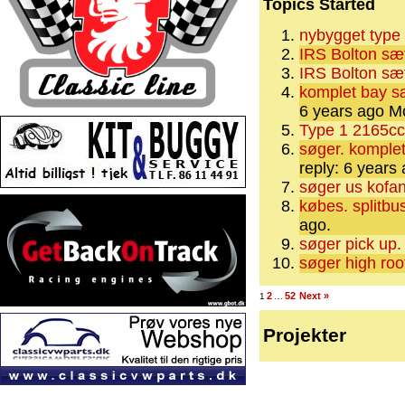
Topics Started
nybygget type
IRS Bolton sæt 
IRS Bolton sæt 
komplet bay s
6 years ago
Mo
Type 1 2165cc 
søger. komplet 
reply: 6 years 
søger us kofang
købes. splitbu
ago.
søger pick up.
søger high roo
2
52
Next »
1
…
Projekter