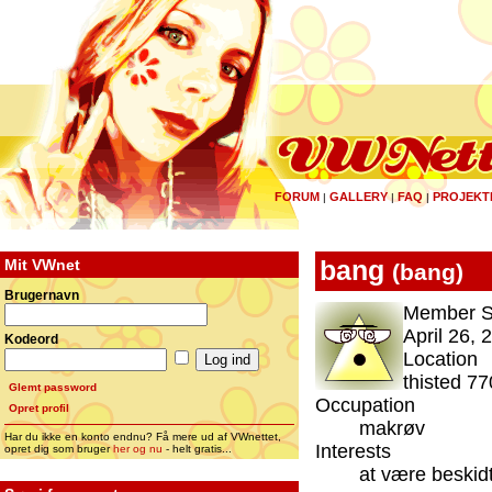
FORUM
GALLERY
FAQ
PROJEKT
|
|
|
Mit VWnet
bang
(
bang
)
Brugernavn
Member S
April 26, 
Kodeord
Location
thisted 7
Glemt password
Occupation
Opret profil
makrøv
Har du ikke en konto endnu? Få mere ud af VWnettet,
Interests
opret dig som bruger
her og nu
- helt gratis...
at være beskid