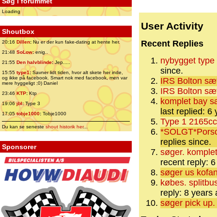
Søg i forummet
Loading
User Activity
Shoutbox
Recent Replies
20:16
Dillen
:
Nu er der kun fake-dating at hente her.
21:48
SoLow
:
enig..
nybygget type
21:55
Den halvblinde
:
Jep.....
since.
15:55
type1
:
Savner lidt tiden, hvor alt skete her inde,
og ikke på facebook. Smart nok med facebook, men var
IRS Bolton sæt 
mere hyggeligt ;0) Daniel
IRS Bolton sæt 
23:46
KTP
:
Ktp
komplet bay s
19:06
jbl
:
Type 3
last replied: 6
17:05
tobje1000
:
Tobje1000
Type 1 2165cc 
Du kan se seneste
shout historik her
...
*SOLGT*Porsch
replies since.
Sponsorer
søger. komplet 
recent reply: 
søger us kofang
købes. splitbu
reply: 8 years
søger pick up.