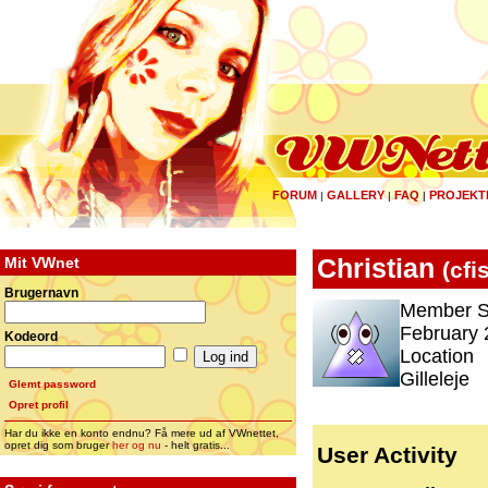
FORUM
GALLERY
FAQ
PROJEKT
|
|
|
Mit VWnet
Christian
(
cfi
Brugernavn
Member S
February 
Kodeord
Location
Gilleleje
Glemt password
Opret profil
Har du ikke en konto endnu? Få mere ud af VWnettet,
opret dig som bruger
her og nu
- helt gratis...
User Activity