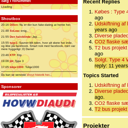
Søg i forummet
Recent Replies
Loading
Købes : Type 4
ago
Shoutbox
Udskiftning af
20:16
Dillen
:
Nu er der kun fake-dating at hente her.
years ago
21:48
SoLow
:
enig..
Diverse pladede
21:55
Den halvblinde
:
Jep.....
CO2 flaske sæ
15:55
type1
:
Savner lidt tiden, hvor alt skete her inde,
og ikke på facebook. Smart nok med facebook, men var
T2 bus projek
mere hyggeligt ;0) Daniel
ago
23:46
KTP
:
Ktp
Solgt. Type 4
19:06
jbl
:
Type 3
reply: 11 year
17:05
tobje1000
:
Tobje1000
Topics Started
Du kan se seneste
shout historik her
...
Udskiftning af
Sponsorer
Diverse pladede
ago.
CO2 flaske sæ
T2 bus projek
Projekter