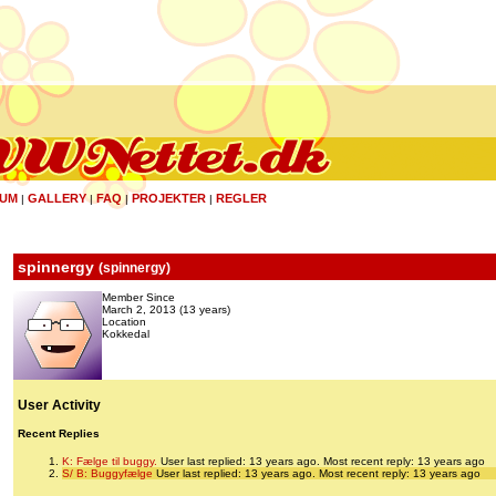
UM
GALLERY
FAQ
PROJEKTER
REGLER
|
|
|
|
spinnergy
(
spinnergy
)
Member Since
March 2, 2013 (13 years)
Location
Kokkedal
User Activity
Recent Replies
K: Fælge til buggy.
User last replied: 13 years ago.
Most recent reply: 13 years ago
S/ B: Buggyfælge
User last replied: 13 years ago.
Most recent reply: 13 years ago