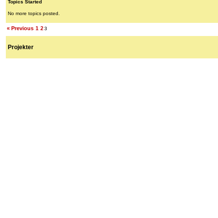
Topics Started
No more topics posted.
« Previous
1
2
3
Projekter