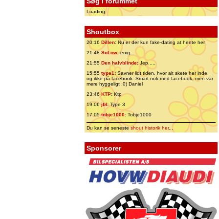
Søg i forummet
Loading
Shoutbox
20:16
Dillen
:
Nu er der kun fake-dating at hente her.
21:48
SoLow
:
enig..
21:55
Den halvblinde
:
Jep.....
15:55
type1
:
Savner lidt tiden, hvor alt skete her inde,
og ikke på facebook. Smart nok med facebook, men var
mere hyggeligt ;0) Daniel
23:46
KTP
:
Ktp
19:06
jbl
:
Type 3
17:05
tobje1000
:
Tobje1000
Du kan se seneste
shout historik her
...
Sponsorer