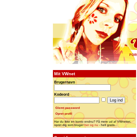
FOR
Mit VWnet
Brugernavn
Kodeord
Glemt password
Opret profil
Har du ikke en konto endnu? Få mere ud af VWnettet,
opret dig som bruger
her og nu
- helt gratis...