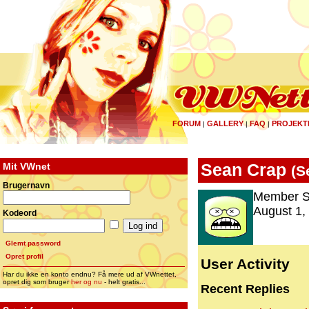
FORUM
GALLERY
FAQ
PROJEKT
|
|
|
Mit VWnet
Sean Crap
(
S
Brugernavn
Member S
August 1,
Kodeord
Glemt password
Opret profil
User Activity
Har du ikke en konto endnu? Få mere ud af VWnettet,
opret dig som bruger
her og nu
- helt gratis...
Recent Replies