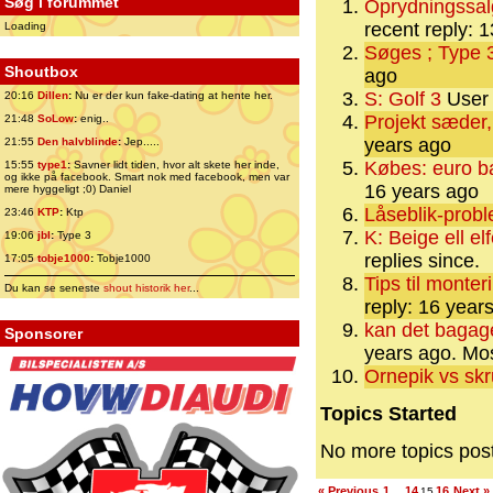
Søg i forummet
Oprydningssal
recent reply: 
Loading
Søges ; Type 
Shoutbox
ago
S: Golf 3
User 
20:16
Dillen
:
Nu er der kun fake-dating at hente her.
Projekt sæder, 
21:48
SoLow
:
enig..
years ago
21:55
Den halvblinde
:
Jep.....
Købes: euro ba
15:55
type1
:
Savner lidt tiden, hvor alt skete her inde,
og ikke på facebook. Smart nok med facebook, men var
16 years ago
mere hyggeligt ;0) Daniel
Låseblik-prob
23:46
KTP
:
Ktp
K: Beige ell el
19:06
jbl
:
Type 3
replies since.
17:05
tobje1000
:
Tobje1000
Tips til monte
Du kan se seneste
shout historik her
...
reply: 16 year
kan det bagage
Sponsorer
years ago.
Mos
Ornepik vs sk
Topics Started
No more topics pos
« Previous
1
14
16
Next »
…
15