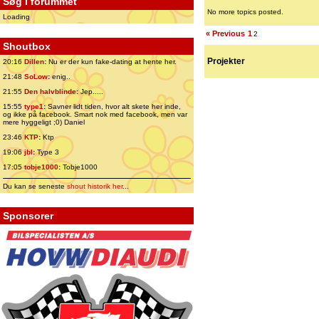
Søg i forummet
No more topics posted.
Loading
« Previous
1
2
Shoutbox
Projekter
20:16
Dillen
:
Nu er der kun fake-dating at hente her.
21:48
SoLow
:
enig..
21:55
Den halvblinde
:
Jep.....
15:55
type1
:
Savner lidt tiden, hvor alt skete her inde,
og ikke på facebook. Smart nok med facebook, men var
mere hyggeligt ;0) Daniel
23:46
KTP
:
Ktp
19:06
jbl
:
Type 3
17:05
tobje1000
:
Tobje1000
Du kan se seneste
shout historik her
...
Sponsorer