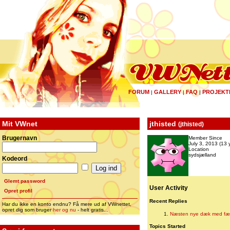
FORUM
GALLERY
FAQ
PROJEKT
|
|
|
Mit VWnet
jthisted
(
jthisted
)
Brugernavn
Member Since
July 3, 2013 (13 
Location
sydsjælland
Kodeord
Glemt password
User Activity
Opret profil
Recent Replies
Har du ikke en konto endnu? Få mere ud af VWnettet,
opret dig som bruger
her og nu
- helt gratis...
Næsten nye dæk med fæ
Topics Started