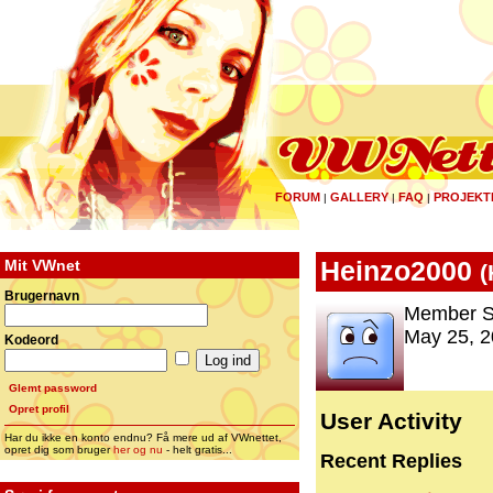
FORUM
GALLERY
FAQ
PROJEKT
|
|
|
Mit VWnet
Heinzo2000
(
Brugernavn
Member S
May 25, 2
Kodeord
Glemt password
Opret profil
User Activity
Har du ikke en konto endnu? Få mere ud af VWnettet,
opret dig som bruger
her og nu
- helt gratis...
Recent Replies