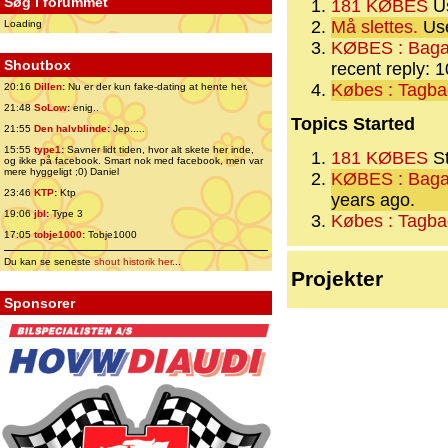
Søg i forummet
181 KØBES
Us
Må slettes.
Use
Loading
KØBES : Bagag
Shoutbox
recent reply: 
Købes : Tagb
20:16
Dillen
:
Nu er der kun fake-dating at hente her.
21:48
SoLow
:
enig..
Topics Started
21:55
Den halvblinde
:
Jep.....
15:55
type1
:
Savner lidt tiden, hvor alt skete her inde,
181 KØBES
St
og ikke på facebook. Smart nok med facebook, men var
mere hyggeligt ;0) Daniel
KØBES : Bagag
23:46
KTP
:
Ktp
years ago.
19:06
jbl
:
Type 3
Købes : Tagb
17:05
tobje1000
:
Tobje1000
Du kan se seneste
shout historik her
...
Projekter
Sponsorer