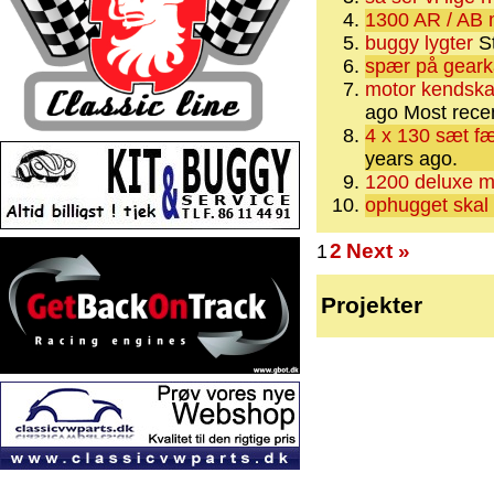
1300 AR / AB 
buggy lygter
St
spær på gear
motor kendska
ago
Most recen
4 x 130 sæt fæ
years ago.
1200 deluxe m
ophugget skal
2
Next »
1
Projekter