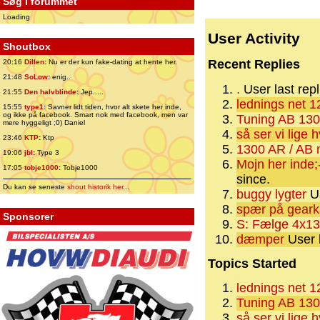
Søg i forummet
Loading
User Activity
Shoutbox
Recent Replies
20:16
Dillen
:
Nu er der kun fake-dating at hente her.
21:48
SoLow
:
enig..
.
User last rep
21:55
Den halvblinde
:
Jep.....
lednings net 12
15:55
type1
:
Savner lidt tiden, hvor alt skete her inde,
og ikke på facebook. Smart nok med facebook, men var
Tuning AB 130
mere hyggeligt ;0) Daniel
så ser vi lige h
23:46
KTP
:
Ktp
1300 AR / AB 
19:06
jbl
:
Type 3
Mojn her inde
17:05
tobje1000
:
Tobje1000
since.
Du kan se seneste
shout historik her
...
buggy lygter
Us
spær på gear
Sponsorer
S: Fælge 4x13
dæmper
User l
Topics Started
lednings net 12
Tuning AB 130
så ser vi lige h