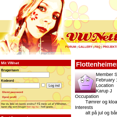
FORUM
GALLERY
FAQ
PROJEKT
|
|
|
Mit VWnet
Flottenheime
Brugernavn
Member S
February 
Kodeord
Location
Karup J
Glemt password
Occupation
Opret profil
Tømrer og klo
Har du ikke en konto endnu? Få mere ud af VWnettet,
Interests
opret dig som bruger
her og nu
- helt gratis...
alt på jul og b