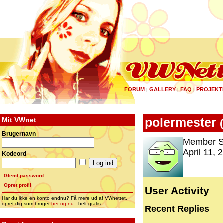
FORUM
GALLERY
FAQ
PROJEKT
|
|
|
Mit VWnet
polermester
(
Brugernavn
Member S
April 11, 
Kodeord
Glemt password
Opret profil
User Activity
Har du ikke en konto endnu? Få mere ud af VWnettet,
opret dig som bruger
her og nu
- helt gratis...
Recent Replies