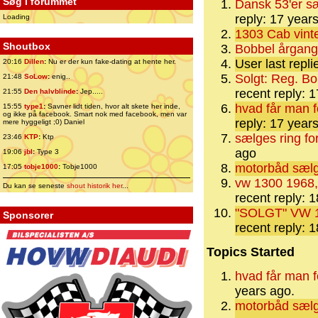
Søg i forummet
Dansk 53'er sæ
reply: 17 year
Loading
1303 Cab vinte
Shoutbox
Bobbel årgang
User last repl
20:16
Dillen
:
Nu er der kun fake-dating at hente her.
Solgt: Reg. Bo
21:48
SoLow
:
enig..
recent reply: 
21:55
Den halvblinde
:
Jep.....
hvad får man f
15:55
type1
:
Savner lidt tiden, hvor alt skete her inde,
og ikke på facebook. Smart nok med facebook, men var
reply: 17 year
mere hyggeligt ;0) Daniel
sælges ring fo
23:46
KTP
:
Ktp
ago
19:06
jbl
:
Type 3
motorbåd sælg
17:05
tobje1000
:
Tobje1000
vw 1300 1968,
Du kan se seneste
shout historik her
...
recent reply: 
"SOLGT" VW 11
Sponsorer
recent reply: 
Topics Started
hvad får man f
years ago.
motorbåd sælg