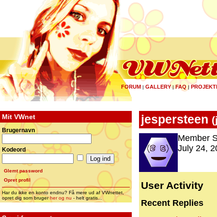
FORUM
GALLERY
FAQ
PROJEKT
|
|
|
Mit VWnet
jespersteen
(
Brugernavn
Member S
July 24, 2
Kodeord
Glemt password
Opret profil
User Activity
Har du ikke en konto endnu? Få mere ud af VWnettet,
opret dig som bruger
her og nu
- helt gratis...
Recent Replies