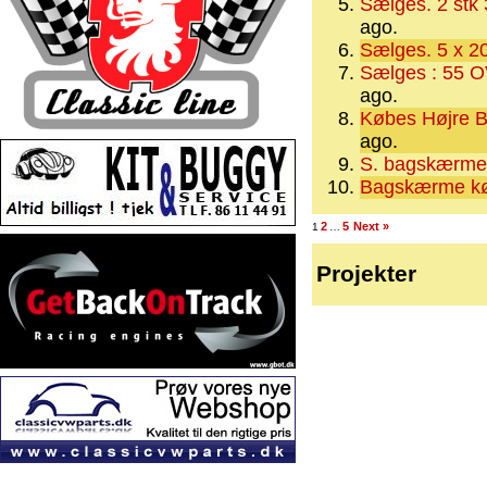
Sælges. 2 stk 
ago.
Sælges. 5 x 2
Sælges : 55
ago.
Købes Højre 
ago.
S. bagskærme 
Bagskærme køb
2
5
Next »
1
…
Projekter