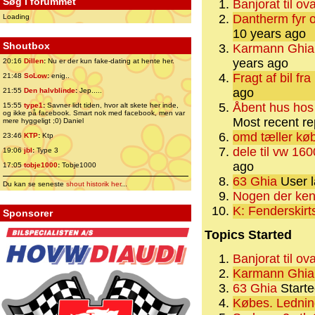
Søg i forummet
Banjorat til ova
Dantherm fyr og 
Loading
10 years ago
Shoutbox
Karmann Ghia
years ago
20:16
Dillen
:
Nu er der kun fake-dating at hente her.
Fragt af bil fr
21:48
SoLow
:
enig..
ago
21:55
Den halvblinde
:
Jep.....
Åbent hus hos
15:55
type1
:
Savner lidt tiden, hvor alt skete her inde,
og ikke på facebook. Smart nok med facebook, men var
Most recent re
mere hyggeligt ;0) Daniel
omd tæller kø
23:46
KTP
:
Ktp
dele til vw 16
19:06
jbl
:
Type 3
ago
17:05
tobje1000
:
Tobje1000
63 Ghia
User l
Du kan se seneste
shout historik her
...
Nogen der ken
K: Fenderskirt
Sponsorer
Topics Started
Banjorat til ova
Karmann Ghia
63 Ghia
Starte
Købes. Ledning