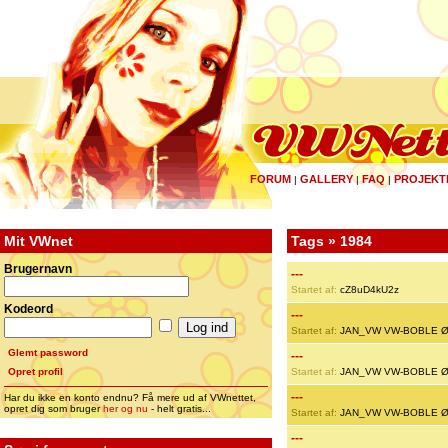
FORUM
GALLERY
FAQ
PROJEKT
|
|
|
Mit VWnet
Tags » 1984
Brugernavn
---
Startet af:
cZ8uD4kU2z
Kodeord
---
Startet af:
JAN_VW VW-BOBLE 
Glemt password
---
Opret profil
Startet af:
JAN_VW VW-BOBLE 
---
Har du ikke en konto endnu? Få mere ud af VWnettet,
opret dig som bruger
her og nu
- helt gratis...
Startet af:
JAN_VW VW-BOBLE 
---