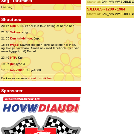
Søg i forummet
Startet af:
JAN_VW VW-BOBLE 
Loading
SÆLGES - 1200 - 1984
Startet af:
JAN_VW VW-BOBLE 
Shoutbox
20:16
Dillen
:
Nu er der kun fake-dating at hente her.
21:48
SoLow
:
enig..
21:55
Den halvblinde
:
Jep.....
15:55
type1
:
Savner lidt tiden, hvor alt skete her inde,
og ikke på facebook. Smart nok med facebook, men var
mere hyggeligt ;0) Daniel
23:46
KTP
:
Ktp
19:06
jbl
:
Type 3
17:05
tobje1000
:
Tobje1000
Du kan se seneste
shout historik her
...
Sponsorer