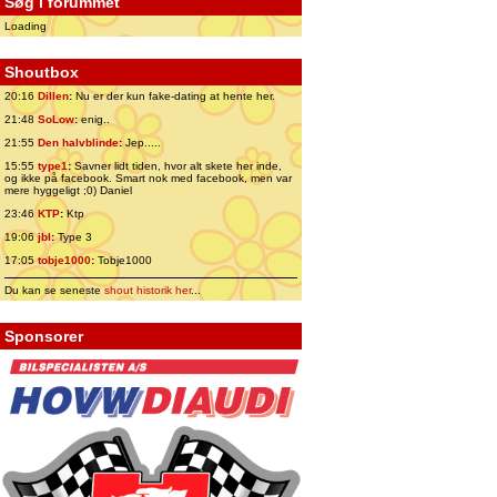
Søg i forummet
Loading
Shoutbox
20:16
Dillen
:
Nu er der kun fake-dating at hente her.
21:48
SoLow
:
enig..
21:55
Den halvblinde
:
Jep.....
15:55
type1
:
Savner lidt tiden, hvor alt skete her inde,
og ikke på facebook. Smart nok med facebook, men var
mere hyggeligt ;0) Daniel
23:46
KTP
:
Ktp
19:06
jbl
:
Type 3
17:05
tobje1000
:
Tobje1000
Du kan se seneste
shout historik her
...
Sponsorer