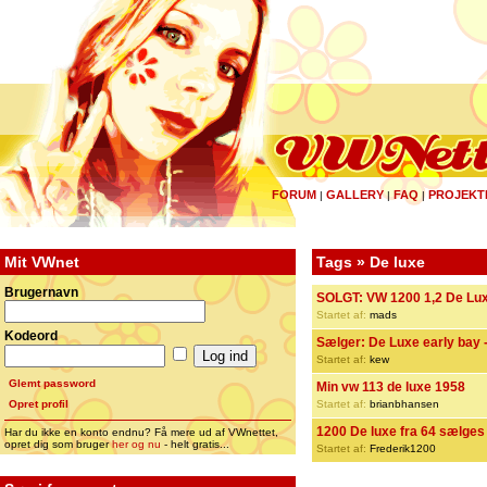
FORUM
GALLERY
FAQ
PROJEKT
|
|
|
Mit VWnet
Tags » De luxe
Brugernavn
SOLGT: VW 1200 1,2 De Lux
Startet af:
mads
Kodeord
Sælger: De Luxe early bay -
Startet af:
kew
Glemt password
Min vw 113 de luxe 1958
Opret profil
Startet af:
brianbhansen
1200 De luxe fra 64 sælges
Har du ikke en konto endnu? Få mere ud af VWnettet,
opret dig som bruger
her og nu
- helt gratis...
Startet af:
Frederik1200