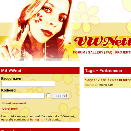
FORUM
GALLERY
FAQ
PROJEKT
|
|
|
Mit VWnet
Tags » Forbremser
Brugernavn
Søges: 2 stk. skiver til for
Startet af:
monie726
Kodeord
Glemt password
Opret profil
Har du ikke en konto endnu? Få mere ud af VWnettet,
opret dig som bruger
her og nu
- helt gratis...