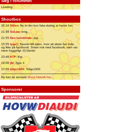
Søg i forummet
Loading
Shoutbox
20:16
Dillen
:
Nu er der kun fake-dating at hente her.
21:48
SoLow
:
enig..
21:55
Den halvblinde
:
Jep.....
15:55
type1
:
Savner lidt tiden, hvor alt skete her inde,
og ikke på facebook. Smart nok med facebook, men var
mere hyggeligt ;0) Daniel
23:46
KTP
:
Ktp
19:06
jbl
:
Type 3
17:05
tobje1000
:
Tobje1000
Du kan se seneste
shout historik her
...
Sponsorer