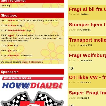
Søg i forummet
Loading
Fragt af bil fra
Startet af:
JesBas
Shoutbox
20:16
Dillen
:
Nu er der kun fake-dating at hente her.
Stumper hjem f
21:48
SoLow
:
enig..
Startet af:
t3-mikkel
21:55
Den halvblinde
:
Jep.....
15:55
type1
:
Savner lidt tiden, hvor alt skete her inde,
og ikke på facebook. Smart nok med facebook, men var
Transport mell
mere hyggeligt ;0) Daniel
Startet af:
princip900
23:46
KTP
:
Ktp
19:06
jbl
:
Type 3
Fragt Wolfsbur
17:05
tobje1000
:
Tobje1000
Startet af:
Subhuman
Du kan se seneste
shout historik her
...
13
Sponsorer
OT: ikke VW - fr
Startet af:
Michael J
Søger: Fragt fra
Startet af:
Kasdorf