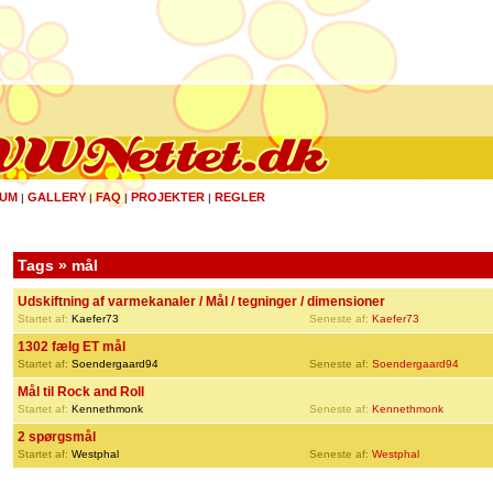
UM
GALLERY
FAQ
PROJEKTER
REGLER
|
|
|
|
Tags » mål
Udskiftning af varmekanaler / Mål / tegninger / dimensioner
Startet af:
Kaefer73
Seneste af:
Kaefer73
1302 fælg ET mål
Startet af:
Soendergaard94
Seneste af:
Soendergaard94
Mål til Rock and Roll
Startet af:
Kennethmonk
Seneste af:
Kennethmonk
2 spørgsmål
Startet af:
Westphal
Seneste af:
Westphal