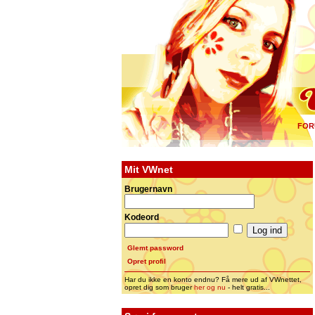
FOR
Mit VWnet
Brugernavn
Kodeord
Glemt password
Opret profil
Har du ikke en konto endnu? Få mere ud af VWnettet,
opret dig som bruger
her og nu
- helt gratis...