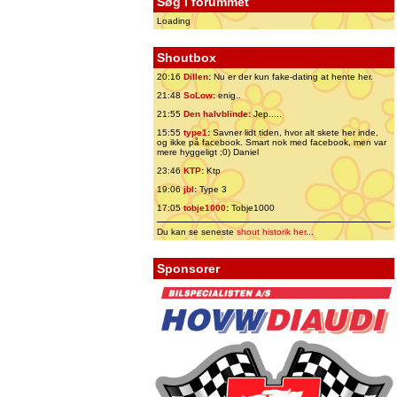
Søg i forummet
Loading
Shoutbox
20:16
Dillen
:
Nu er der kun fake-dating at hente her.
21:48
SoLow
:
enig..
21:55
Den halvblinde
:
Jep.....
15:55
type1
:
Savner lidt tiden, hvor alt skete her inde,
og ikke på facebook. Smart nok med facebook, men var
mere hyggeligt ;0) Daniel
23:46
KTP
:
Ktp
19:06
jbl
:
Type 3
17:05
tobje1000
:
Tobje1000
Du kan se seneste
shout historik her
...
Sponsorer