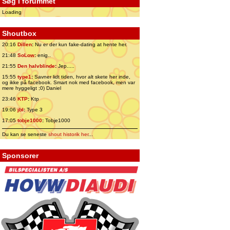
Søg i forummet
Loading
Shoutbox
20:16
Dillen
:
Nu er der kun fake-dating at hente her.
21:48
SoLow
:
enig..
21:55
Den halvblinde
:
Jep.....
15:55
type1
:
Savner lidt tiden, hvor alt skete her inde,
og ikke på facebook. Smart nok med facebook, men var
mere hyggeligt ;0) Daniel
23:46
KTP
:
Ktp
19:06
jbl
:
Type 3
17:05
tobje1000
:
Tobje1000
Du kan se seneste
shout historik her
...
Sponsorer