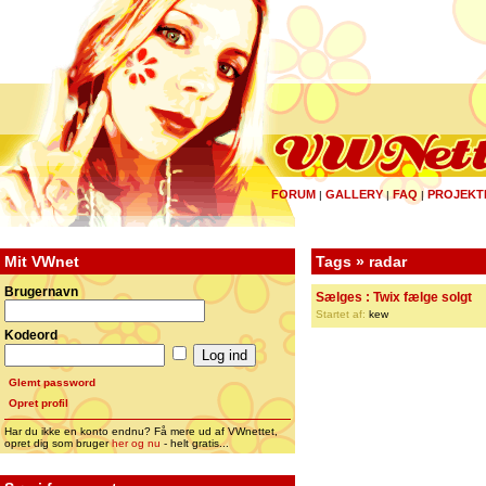
FORUM
GALLERY
FAQ
PROJEKT
|
|
|
Mit VWnet
Tags » radar
Brugernavn
Sælges : Twix fælge solgt
Startet af:
kew
Kodeord
Glemt password
Opret profil
Har du ikke en konto endnu? Få mere ud af VWnettet,
opret dig som bruger
her og nu
- helt gratis...