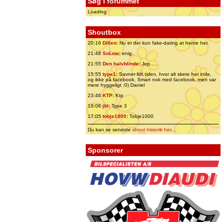
Søg i forummet
Loading
Shoutbox
20:16
Dillen
:
Nu er der kun fake-dating at hente her.
21:48
SoLow
:
enig..
21:55
Den halvblinde
:
Jep.....
15:55
type1
:
Savner lidt tiden, hvor alt skete her inde,
og ikke på facebook. Smart nok med facebook, men var
mere hyggeligt ;0) Daniel
23:46
KTP
:
Ktp
19:06
jbl
:
Type 3
17:05
tobje1000
:
Tobje1000
Du kan se seneste
shout historik her
...
Sponsorer