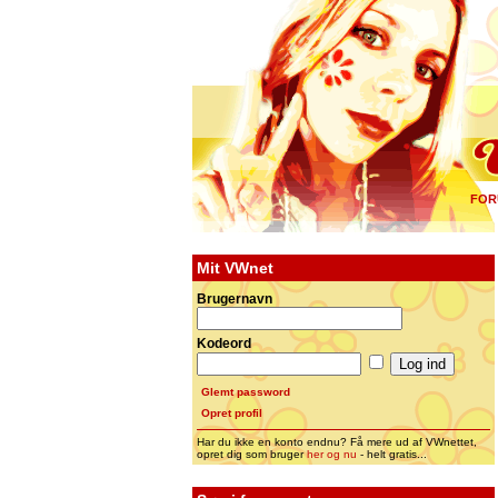
FOR
Mit VWnet
Brugernavn
Kodeord
Glemt password
Opret profil
Har du ikke en konto endnu? Få mere ud af VWnettet,
opret dig som bruger
her og nu
- helt gratis...