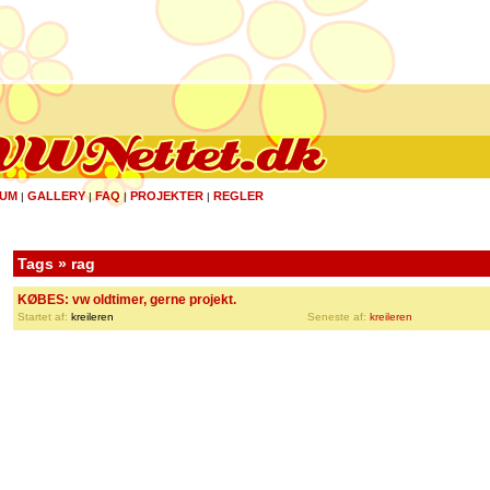
UM
GALLERY
FAQ
PROJEKTER
REGLER
|
|
|
|
Tags » rag
KØBES: vw oldtimer, gerne projekt.
Startet af:
kreileren
Seneste af:
kreileren