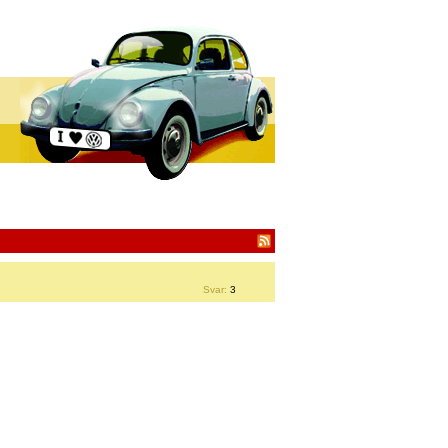
Svar:
3