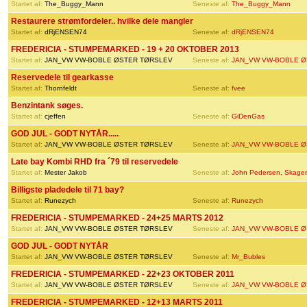
Startet af:
The_Buggy_Mann
Seneste af:
The_Buggy_Mann
Restaurere strømfordeler.. hvilke dele mangler
Startet af:
dRjENSEN74
Seneste af:
dRjENSEN74
FREDERICIA - STUMPEMARKED - 19 + 20 OKTOBER 2013
Startet af:
JAN_VW VW-BOBLE ØSTER TØRSLEV
Seneste af:
JAN_VW VW-BOBLE Ø
Reservedele til gearkasse
Startet af:
Thornfeldt
Seneste af:
fvee
Benzintank søges.
Startet af:
cjeffen
Seneste af:
GiDenGas
GOD JUL - GODT NYTÅR.....
Startet af:
JAN_VW VW-BOBLE ØSTER TØRSLEV
Seneste af:
JAN_VW VW-BOBLE Ø
Late bay Kombi RHD fra ´79 til reservedele
Startet af:
Mester Jakob
Seneste af:
John Pedersen, Skage
Billigste pladedele til 71 bay?
Startet af:
Runezych
Seneste af:
Runezych
FREDERICIA - STUMPEMARKED - 24+25 MARTS 2012
Startet af:
JAN_VW VW-BOBLE ØSTER TØRSLEV
Seneste af:
JAN_VW VW-BOBLE Ø
GOD JUL - GODT NYTÅR
Startet af:
JAN_VW VW-BOBLE ØSTER TØRSLEV
Seneste af:
Mr_Bubles
FREDERICIA - STUMPEMARKED - 22+23 OKTOBER 2011
Startet af:
JAN_VW VW-BOBLE ØSTER TØRSLEV
Seneste af:
JAN_VW VW-BOBLE Ø
FREDERICIA - STUMPEMARKED - 12+13 MARTS 2011