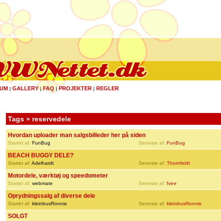
UM
GALLERY
FAQ
PROJEKTER
REGLER
|
|
|
|
Tags » reservedele
Hvordan uploader man salgsbilleder her på siden
Startet af:
FunBug
Seneste af:
FunBug
BEACH BUGGY DELE?
Startet af:
Adelhardt
Seneste af:
Thornfeldt
Motordele, værktøj og speedometer
Startet af:
webmate
Seneste af:
fvee
Oprydningssalg af diverse dele
Startet af:
kleinbusRonnie
Seneste af:
kleinbusRonnie
SOLGT