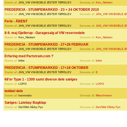
Startet af:
JAN_VW VW-BOBLE ØSTER TØRSLEV
Seneste af:
Ken_Nielsen
FREDERICIA - STUMPEMARKED - 23 + 24 OKTOBER 2010
Startet af:
JAN_VW VW-BOBLE ØSTER TØRSLEV
Seneste af:
JAN_VW VW-BOBLE Ø
Ferie - ÅBENT
Startet af:
JAN_VW VW-BOBLE ØSTER TØRSLEV
Seneste af:
JAN_VW VW-BOBLE Ø
8-9. maj Gjellerup - Garagesalg af VW reservedele
Startet af:
Ken_Nielsen
Seneste af:
Ken_Nielsen
FREDERICIA - STUMPEMARKED - 27+28 FEBRUAR
Startet af:
JAN_VW VW-BOBLE ØSTER TØRSLEV
Seneste af:
JAN_VW VW-BOBLE Ø
Erfaring med Partstrain.com ?
Startet af:
birke
Seneste af:
birke
FREDERICIA - STUMPEMARKED - 17+18 OKTOBER
Startet af:
JAN_VW VW-BOBLE ØSTER TØRSLEV
Seneste af:
E
68'er Type 1 - 1300 samt diverse dele sælges
Startet af:
LOPO
Seneste af:
LOPO
bobbel dele
Startet af:
hannesbo
Seneste af:
Mbechmann
Sælges: Latebay Bagklap
Startet af:
DaVWid Hårby Fyn
Seneste af:
DaVWid Hårby Fyn