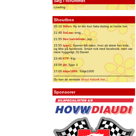
Søg i forummet
Loading
Shoutbox
20:16
Dillen
:
Nu er der kun fake-dating at hente her.
21:48
SoLow
:
enig..
21:55
Den halvblinde
:
Jep.....
15:55
type1
:
Savner lidt tiden, hvor alt skete her inde,
og ikke på facebook. Smart nok med facebook, men var
mere hyggeligt ;0) Daniel
23:46
KTP
:
Ktp
19:06
jbl
:
Type 3
17:05
tobje1000
:
Tobje1000
Du kan se seneste
shout historik her
...
Sponsorer