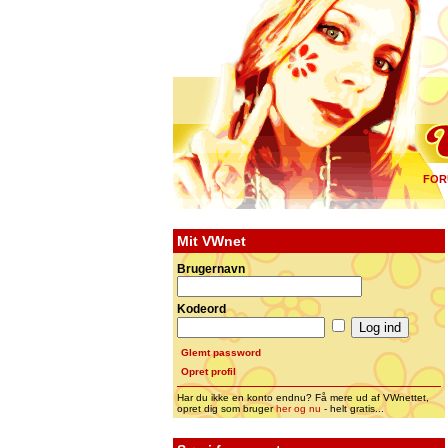
FOR
Mit VWnet
Brugernavn
Kodeord
Glemt password
Opret profil
Har du ikke en konto endnu? Få mere ud af VWnettet,
opret dig som bruger
her og nu
- helt gratis...