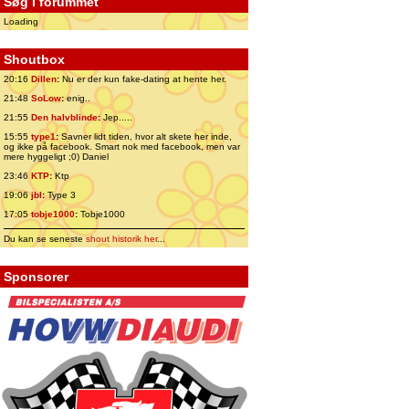
Søg i forummet
Loading
Shoutbox
20:16
Dillen
:
Nu er der kun fake-dating at hente her.
21:48
SoLow
:
enig..
21:55
Den halvblinde
:
Jep.....
15:55
type1
:
Savner lidt tiden, hvor alt skete her inde,
og ikke på facebook. Smart nok med facebook, men var
mere hyggeligt ;0) Daniel
23:46
KTP
:
Ktp
19:06
jbl
:
Type 3
17:05
tobje1000
:
Tobje1000
Du kan se seneste
shout historik her
...
Sponsorer