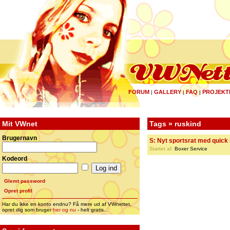
FORUM
GALLERY
FAQ
PROJEKT
|
|
|
Mit VWnet
Tags » ruskind
Brugernavn
S: Nyt sportsrat med quick
Startet af:
Boxer Service
Kodeord
Glemt password
Opret profil
Har du ikke en konto endnu? Få mere ud af VWnettet,
opret dig som bruger
her og nu
- helt gratis...