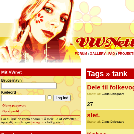
FORUM
GALLERY
FAQ
PROJEKT
|
|
|
Mit VWnet
Tags » tank
Brugernavn
Dele til folkevo
Kodeord
Startet af:
Claus Dalsgaard
27
Glemt password
Opret profil
slet.
Har du ikke en konto endnu? Få mere ud af VWnettet,
Startet af:
Claus Dalsgaard
opret dig som bruger
her og nu
- helt gratis...