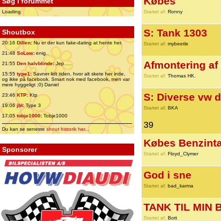
Købes
Søg i forummet
Loading
Startet af:
Ronny
S: Tank 1303
Shoutbox
20:16
Dillen
:
Nu er der kun fake-dating at hente her.
Startet af:
mybeetle
21:48
SoLow
:
enig..
Afmontering af
21:55
Den halvblinde
:
Jep.....
15:55
type1
:
Savner lidt tiden, hvor alt skete her inde,
Startet af:
Thomas HK.
og ikke på facebook. Smart nok med facebook, men var
mere hyggeligt ;0) Daniel
S: Diverse vw d
23:46
KTP
:
Ktp
19:06
jbl
:
Type 3
Startet af:
BKA
17:05
tobje1000
:
Tobje1000
39
Du kan se seneste
shout historik her
...
Købes Benzinta
Sponsorer
Startet af:
Floyd_Clymer
God i sne
Startet af:
bad_karma
TANK TIL MIN
Startet af:
Bott