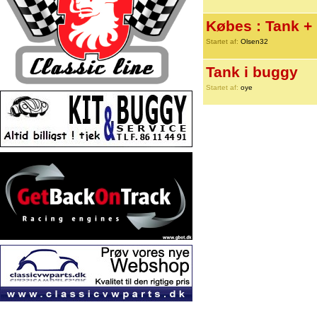
Købes : Tank +
Startet af:
Olsen32
Tank i buggy
Startet af:
oye