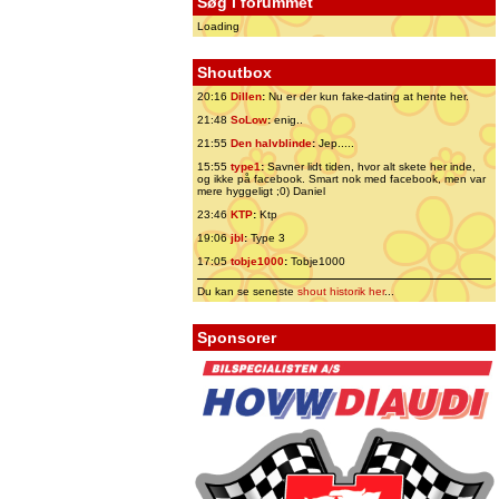
Søg i forummet
Loading
Shoutbox
20:16
Dillen
:
Nu er der kun fake-dating at hente her.
21:48
SoLow
:
enig..
21:55
Den halvblinde
:
Jep.....
15:55
type1
:
Savner lidt tiden, hvor alt skete her inde,
og ikke på facebook. Smart nok med facebook, men var
mere hyggeligt ;0) Daniel
23:46
KTP
:
Ktp
19:06
jbl
:
Type 3
17:05
tobje1000
:
Tobje1000
Du kan se seneste
shout historik her
...
Sponsorer