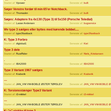
Startet af:
Vpower
Seneste af:
bulli
Søger Venstre fordør til min 65'er Notchback.
Startet af:
Thomaskn
Seneste af:
bulli
Søges: Adaptere fra 4x130 (Type 3) til 5x150 (Porsche Teledial)
Startet af:
Lasse Andersen
Seneste af:
bugservice
Wv type 3 sælges eller byttes med kørende bobbel.....
Startet af:
type3fastback
Seneste af:
type3fastback
K: Type 3 Forbro
Startet af:
dlglobal1
Seneste af:
Kiel
Type 3 dele
Startet af:
RustRider
Seneste af:
Niels_Kristiansen
.
Startet af:
IBA2000
Seneste af:
IBA2000
Type 3 Variant 1967 sælges
Startet af:
Kraberik
Seneste af:
Kraberik
---
Startet af:
JAN_VW VW-BOBLE ØSTER TØRSLEV
Seneste af:
JAN_VW VW-BOBLE Ø
K: Torsionsstænger Type3 Variant
Startet af:
t3-mikkel
Seneste af:
t3-mikkel
---
Startet af:
JAN_VW VW-BOBLE ØSTER TØRSLEV
Seneste af:
JAN_VW VW-BOBLE Ø
K: "s" stykke til type 3