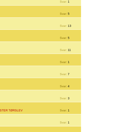
Svar:
1
Svar:
5
Svar:
13
Svar:
5
Svar:
11
Svar:
1
Svar:
7
Svar:
4
Svar:
3
STER TØRSLEV
Svar:
1
Svar:
1