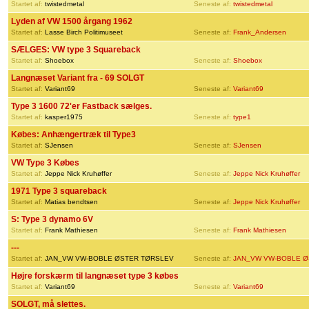
Startet af:
twistedmetal
Seneste af:
twistedmetal
Lyden af VW 1500 årgang 1962
Startet af:
Lasse Birch Politimuseet
Seneste af:
Frank_Andersen
SÆLGES: VW type 3 Squareback
Startet af:
Shoebox
Seneste af:
Shoebox
Langnæset Variant fra - 69 SOLGT
Startet af:
Variant69
Seneste af:
Variant69
Type 3 1600 72'er Fastback sælges.
Startet af:
kasper1975
Seneste af:
type1
Købes: Anhængertræk til Type3
Startet af:
SJensen
Seneste af:
SJensen
VW Type 3 Købes
Startet af:
Jeppe Nick Kruhøffer
Seneste af:
Jeppe Nick Kruhøffer
1971 Type 3 squareback
Startet af:
Matias bendtsen
Seneste af:
Jeppe Nick Kruhøffer
S: Type 3 dynamo 6V
Startet af:
Frank Mathiesen
Seneste af:
Frank Mathiesen
---
Startet af:
JAN_VW VW-BOBLE ØSTER TØRSLEV
Seneste af:
JAN_VW VW-BOBLE Ø
Højre forskærm til langnæset type 3 købes
Startet af:
Variant69
Seneste af:
Variant69
SOLGT, må slettes.