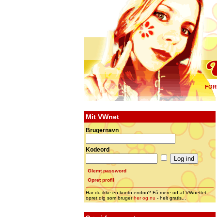
FOR
Mit VWnet
Brugernavn
Kodeord
Glemt password
Opret profil
Har du ikke en konto endnu? Få mere ud af VWnettet,
opret dig som bruger
her og nu
- helt gratis...