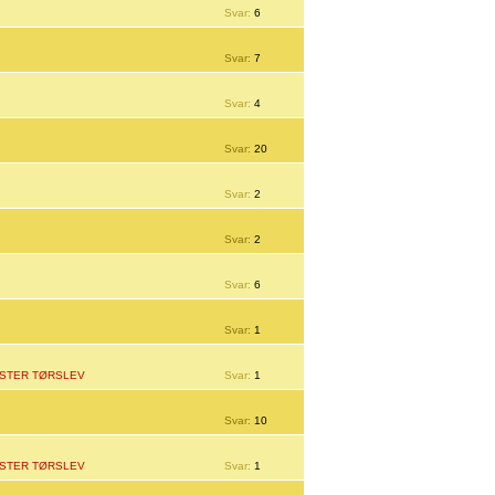
Svar:
6
Svar:
7
Svar:
4
Svar:
20
Svar:
2
Svar:
2
Svar:
6
Svar:
1
STER TØRSLEV
Svar:
1
Svar:
10
STER TØRSLEV
Svar:
1