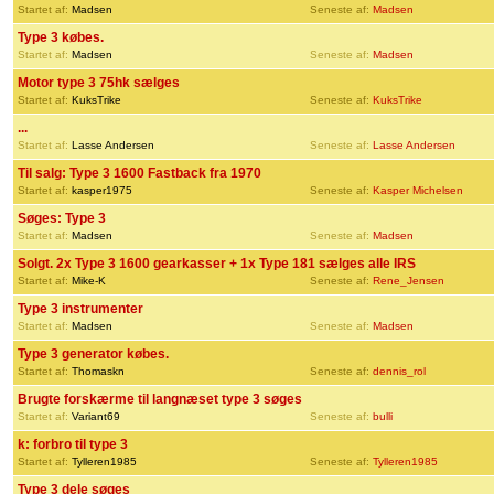
Startet af:
Madsen
Seneste af:
Madsen
Type 3 købes.
Startet af:
Madsen
Seneste af:
Madsen
Motor type 3 75hk sælges
Startet af:
KuksTrike
Seneste af:
KuksTrike
...
Startet af:
Lasse Andersen
Seneste af:
Lasse Andersen
Til salg: Type 3 1600 Fastback fra 1970
Startet af:
kasper1975
Seneste af:
Kasper Michelsen
Søges: Type 3
Startet af:
Madsen
Seneste af:
Madsen
Solgt. 2x Type 3 1600 gearkasser + 1x Type 181 sælges alle IRS
Startet af:
Mike-K
Seneste af:
Rene_Jensen
Type 3 instrumenter
Startet af:
Madsen
Seneste af:
Madsen
Type 3 generator købes.
Startet af:
Thomaskn
Seneste af:
dennis_rol
Brugte forskærme til langnæset type 3 søges
Startet af:
Variant69
Seneste af:
bulli
k: forbro til type 3
Startet af:
Tylleren1985
Seneste af:
Tylleren1985
Type 3 dele søges