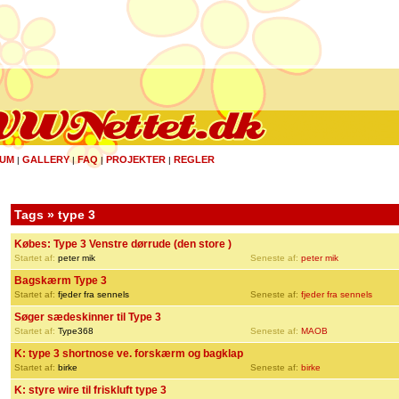
UM
GALLERY
FAQ
PROJEKTER
REGLER
|
|
|
|
Tags » type 3
Købes: Type 3 Venstre dørrude (den store )
Startet af:
peter mik
Seneste af:
peter mik
Bagskærm Type 3
Startet af:
fjeder fra sennels
Seneste af:
fjeder fra sennels
Søger sædeskinner til Type 3
Startet af:
Type368
Seneste af:
MAOB
K: type 3 shortnose ve. forskærm og bagklap
Startet af:
birke
Seneste af:
birke
K: styre wire til friskluft type 3