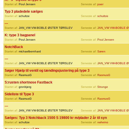
Startet af:
Poul Jensen
Seneste af:
paer
Typ 3 pladedele sælges
Startet af:
schultze
Seneste af:
schultze
---
Startet af:
JAN_VW VW-BOBLE ØSTER TØRSLEV
Seneste af:
JAN_VW VW-BOBLE Ø
K: type 3 bagpanel
Startet af:
Poul Jensen
Seneste af:
Poul Jensen
NotchBack
Startet af:
michaelbernhard
Seneste af:
Søren
---
Startet af:
JAN_VW VW-BOBLE ØSTER TØRSLEV
Seneste af:
JAN_VW VW-BOBLE Ø
Søger Hjælp til ventil og tændingsjustering på type 3
Startet af:
RasmusG
Seneste af:
RasmusG
S:rusten shortnose Fastback
Startet af:
gronbjerg
Seneste af:
Strunge
Sideliste til Type 3
Startet af:
RasmusG
Seneste af:
RasmusG
---
Startet af:
JAN_VW VW-BOBLE ØSTER TØRSLEV
Seneste af:
JAN_VW VW-BOBLE Ø
Sælges: Typ 3 Notchback 1500 S 19800 kr m/plader 2 år til syn
Startet af:
schultze
Seneste af:
vwheino