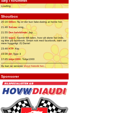
Søg i forummet
Loading
Shoutbox
20:16
Dillen
:
Nu er der kun fake-dating at hente her.
21:48
SoLow
:
enig..
21:55
Den halvblinde
:
Jep.....
15:55
type1
:
Savner lidt tiden, hvor alt skete her inde,
og ikke på facebook. Smart nok med facebook, men var
mere hyggeligt ;0) Daniel
23:46
KTP
:
Ktp
19:06
jbl
:
Type 3
17:05
tobje1000
:
Tobje1000
Du kan se seneste
shout historik her
...
Sponsorer