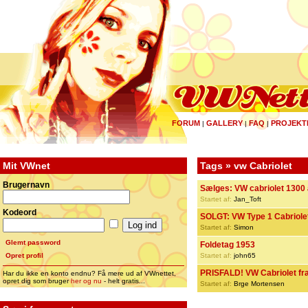
FORUM
GALLERY
FAQ
PROJEKT
|
|
|
Mit VWnet
Tags » vw Cabriolet
Brugernavn
Sælges: VW cabriolet 1300
Startet af:
Jan_Toft
Kodeord
SOLGT: VW Type 1 Cabriole
Startet af:
Simon
Glemt password
Foldetag 1953
Opret profil
Startet af:
john65
PRISFALD! VW Cabriolet fra
Har du ikke en konto endnu? Få mere ud af VWnettet,
opret dig som bruger
her og nu
- helt gratis...
Startet af:
Brge Mortensen