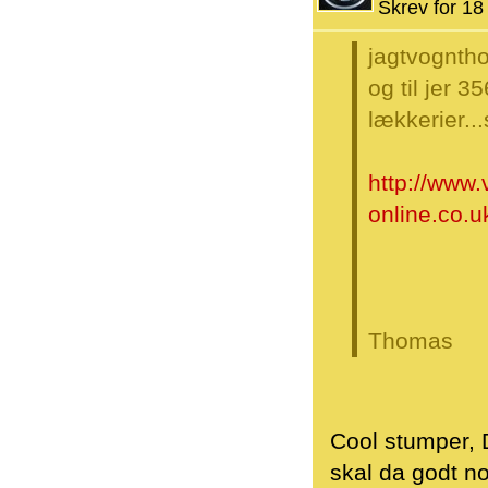
Skrev for 18 
jagtvognth
og til jer 3
lækkerier..
http://www.
online.co.
Thomas
Cool stumper, 
skal da godt n