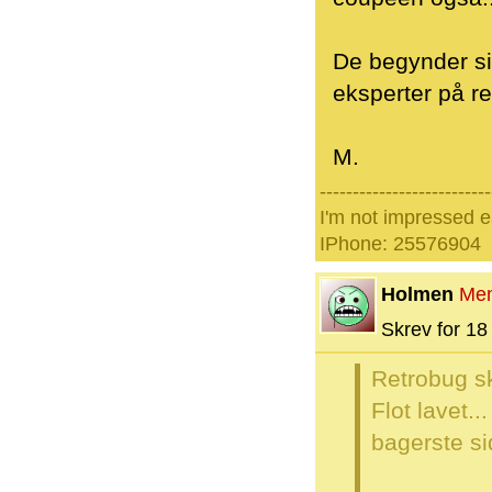
De begynder sik
eksperter på re
M.
--------------------------
I'm not impressed e
IPhone: 25576904
Holmen
Me
Skrev for 18 
Retrobug s
Flot lavet..
bagerste s