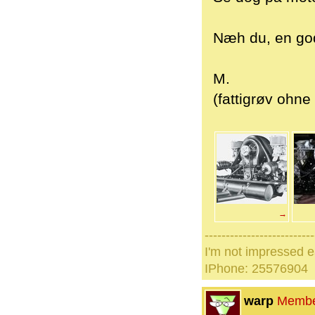
Næh du, en god
M.
(fattigrøv ohne
→
--------------------------
I'm not impressed e
IPhone: 25576904
warp
Memb