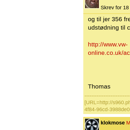
Skrev for 18 
og til jer 356 f
udstødning til 
http://www.vw-
online.co.uk/
Thomas
--------------------------
[URL=http://s960.p
4f84-96cd-3988de0
klokmose
M