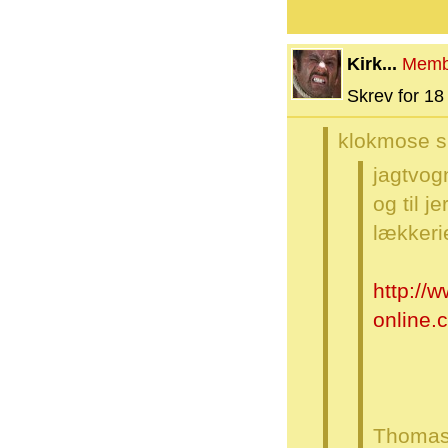
Kirk...
Memb
Skrev for 18 
klokmose s
jagtvog
og til j
lækkerie
http://
online.
Thoma