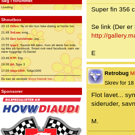
Søg i forummet
Loading
Super fin 356 
Shoutbox
Se link (Der e
20:16
Dillen
:
Nu er der kun fake-dating at hente her.
21:48
SoLow
:
enig..
http://gallery
21:55
Den halvblinde
:
Jep.....
15:55
type1
:
Savner lidt tiden, hvor alt skete her inde,
og ikke på facebook. Smart nok med facebook, men var
E
mere hyggeligt ;0) Daniel
23:46
KTP
:
Ktp
19:06
jbl
:
Type 3
17:05
tobje1000
:
Tobje1000
Retrobug
M
Du kan se seneste
shout historik her
...
Skrev for 18 
Sponsorer
Flot lavet... sy
sideruder, sa
M.
--------------------------