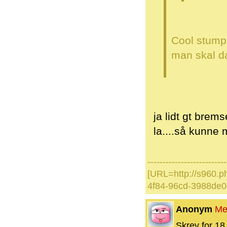
Cool stumpe
man skal d
ja lidt gt brems
la....så kunne 
--------------------------
[URL=http://s960.p
4f84-96cd-3988de0
Anonym
Me
Skrev for 18 