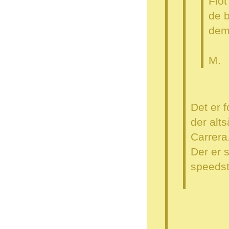
Flot
de 
dem
M.
Det er f
der alts
Carrera.
Der er 
speeds