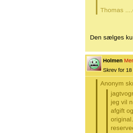
Thomas ...
Den sælges kun
Holmen
Me
Skrev for 18 
Anonym skr
jagtvog
jeg vil 
afgift o
original
reserved