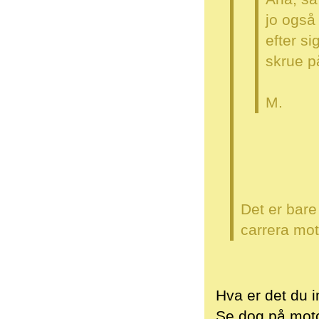
jo også
efter si
skrue p
M.
Det er bare
carrera moto
Hva er det du i
Se dog på motor