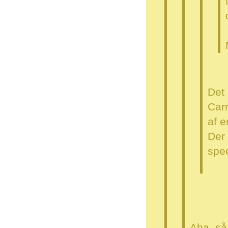
Det 
Carr
af e
Der 
spe
Aha, så