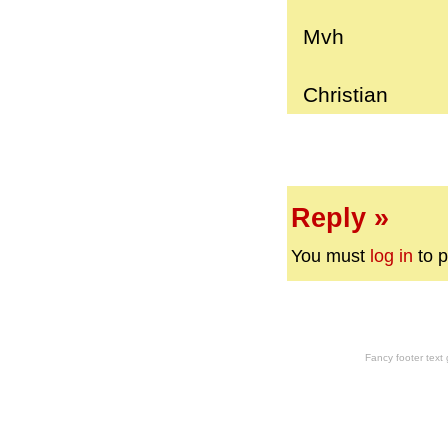
Mvh
Christian
Reply »
You must
log in
to p
Fancy footer tex