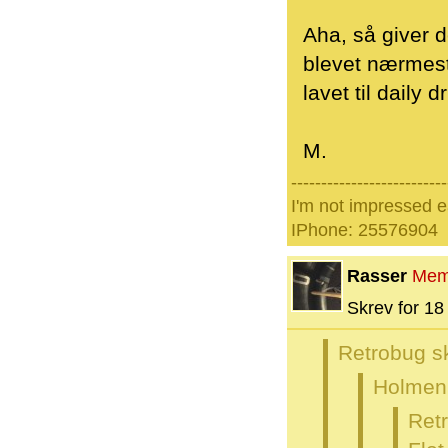
Aha, så giver d
blevet nærmest 
lavet til daily 
M.
--------------------------
I'm not impressed e
IPhone: 25576904
Rasser
Mem
Skrev for 18 
Retrobug s
Holmen 
Ret