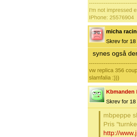
--------------------------
I'm not impressed e
IPhone: 25576904
micha raci
Skrev for 18 
synes også de
--------------------------
vw replica 356 coup
slamfalia :)))
Kbmanden
Skrev for 18 
mbpeppe sk
Pris "turnk
http://www.