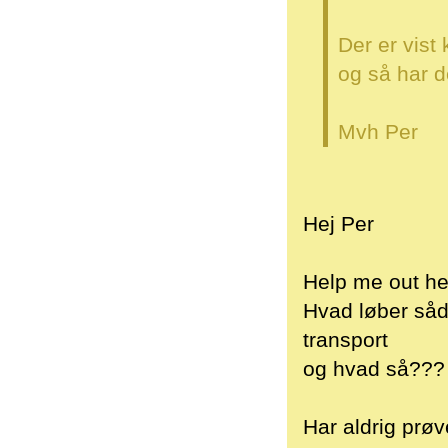
Der er vis
og så har d
Mvh Per
Hej Per
Help me out her
Hvad løber såda
transport
og hvad så???
Har aldrig prøv