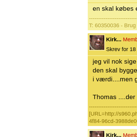
en skal købes 
--------------------------
T: 60350036 - Brug 
Kirk...
Memb
Skrev for 18 
jeg vil nok sig
den skal bygges
i værdi....men 
Thomas ....de
--------------------------
[URL=http://s960.p
4f84-96cd-3988de0
Kirk...
Memb