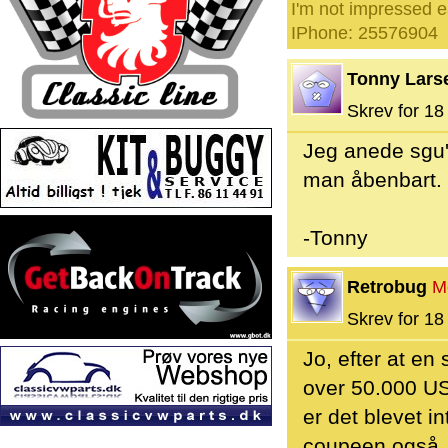
I'm not impressed e
IPhone: 25576904
Tonny Lars
Skrev for 18 
Jeg anede sgu'
man åbenbart.
-Tonny
Retrobug
M
Skrev for 18 
Jo, efter at en
over 50.000 U
er det blevet i
coupeen også..