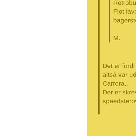
Retrobu
Flot lav
bagerst
M.
Det er fordi
altså var u
Carrera...
Der er skre
speedster