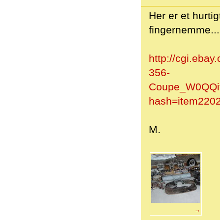
Her er et hurtig
fingernemme...
http://cgi.eba
356-
Coupe_W0QQi
hash=item220
M.
→