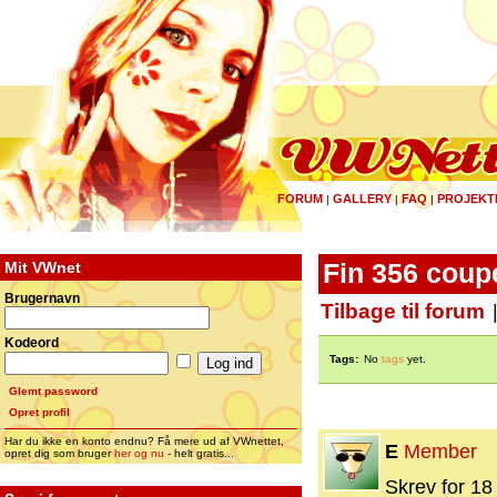
FORUM
GALLERY
FAQ
PROJEKT
|
|
|
Mit VWnet
Fin 356 coup
Brugernavn
Tilbage til forum
Kodeord
Tags:
No
tags
yet.
Glemt password
Opret profil
Har du ikke en konto endnu? Få mere ud af VWnettet,
E
Member
opret dig som bruger
her og nu
- helt gratis...
Skrev for 18 