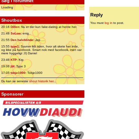
Søg i forummet
Loading
Reply
Shoutbox
You must
log in
to post.
20:16
Dillen
:
Nu er der kun fake-dating at hente her.
21:48
SoLow
:
enig..
21:55
Den halvblinde
:
Jep.....
15:55
type1
:
Savner lidt tiden, hvor alt skete her inde,
og ikke på facebook. Smart nok med facebook, men var
mere hyggeligt ;0) Daniel
23:46
KTP
:
Ktp
19:06
jbl
:
Type 3
17:05
tobje1000
:
Tobje1000
Du kan se seneste
shout historik her
...
Sponsorer