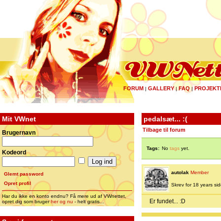
FORUM
GALLERY
FAQ
PROJEKT
|
|
|
Mit VWnet
pedalsæt... :(
Tilbage til forum
Brugernavn
Tags:
No
tags
yet.
Kodeord
autolak
Member
Glemt password
Opret profil
Skrev for 18 years side
Har du ikke en konto endnu? Få mere ud af VWnettet,
Er fundet... :D
opret dig som bruger
her og nu
- helt gratis...