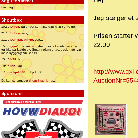
Hej
Søg i forummet
Loading
Jeg sælger et st
Shoutbox
20:16
Dillen
:
Nu er der kun fake-dating at hente her.
21:48
SoLow
:
enig..
Prisen starter 
21:55
Den halvblinde
:
Jep.....
22.00
15:55
type1
:
Savner lidt tiden, hvor alt skete her inde,
og ikke på facebook. Smart nok med facebook, men var
mere hyggeligt ;0) Daniel
23:46
KTP
:
Ktp
19:06
jbl
:
Type 3
http://www.qxl
17:05
tobje1000
:
Tobje1000
AuctionNr=5
Du kan se seneste
shout historik her
...
Sponsorer