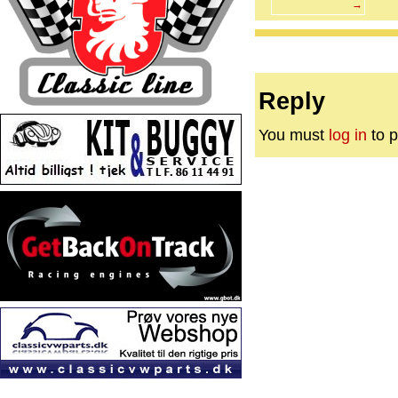
→
Reply
You must
log in
to p