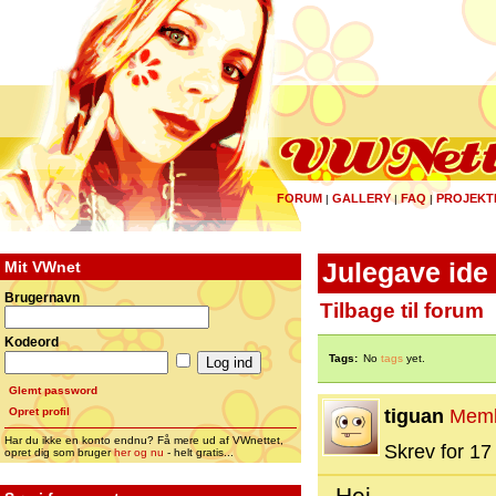
FORUM
GALLERY
FAQ
PROJEKT
|
|
|
Mit VWnet
Julegave ide ti
Brugernavn
Tilbage til forum
Kodeord
Tags:
No
tags
yet.
Glemt password
Opret profil
tiguan
Mem
Har du ikke en konto endnu? Få mere ud af VWnettet,
Skrev for 17 
opret dig som bruger
her og nu
- helt gratis...