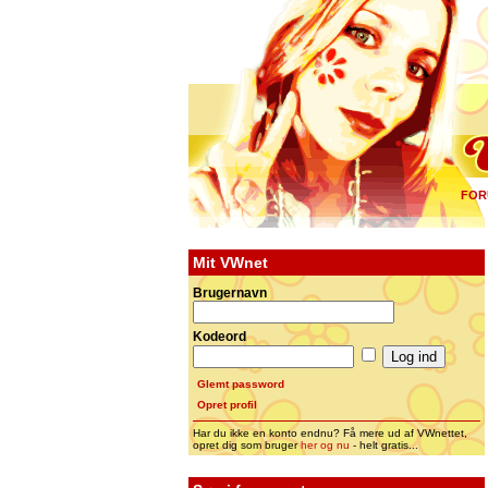
FOR
Mit VWnet
Brugernavn
Kodeord
Glemt password
Opret profil
Har du ikke en konto endnu? Få mere ud af VWnettet,
opret dig som bruger
her og nu
- helt gratis...