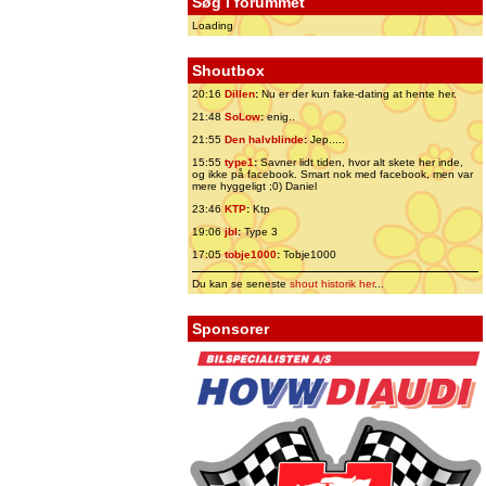
Søg i forummet
Loading
Shoutbox
20:16
Dillen
:
Nu er der kun fake-dating at hente her.
21:48
SoLow
:
enig..
21:55
Den halvblinde
:
Jep.....
15:55
type1
:
Savner lidt tiden, hvor alt skete her inde,
og ikke på facebook. Smart nok med facebook, men var
mere hyggeligt ;0) Daniel
23:46
KTP
:
Ktp
19:06
jbl
:
Type 3
17:05
tobje1000
:
Tobje1000
Du kan se seneste
shout historik her
...
Sponsorer