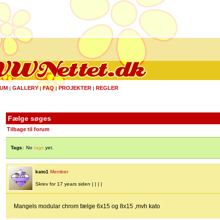
UM
GALLERY
FAQ
PROJEKTER
REGLER
|
|
|
|
Fælge søges
Tilbage til forum
Tags:
No
tags
yet.
kato1
Member
Skrev for 17 years siden | | | |
Mangels modular chrom fælge 6x15 og 8x15 ,mvh kato