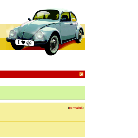
(
permalink
)