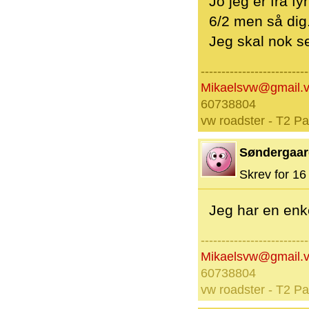
Jo jeg er fra 
6/2 men så dig
Jeg skal nok s
--------------------------
Mikaelsvw@gmail.
60738804
vw roadster - T2 P
Søndergaar
Skrev for 16 
Jeg har en enke
--------------------------
Mikaelsvw@gmail.
60738804
vw roadster - T2 P