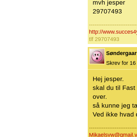
mvh jesper
29707493
--------------------------
http://www.succes4
tlf 29707493
Søndergaar
Skrev for 16 
Hej jesper.
skal du til Fas
over.
så kunne jeg 
Ved ikke hvad 
--------------------------
Mikaelsvw@gmail.