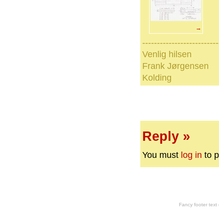
→
--------------------------
Venlig hilsen
Frank Jørgensen
Kolding
Reply »
You must
log in
to p
Fancy footer tex