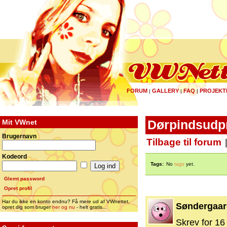
FORUM
GALLERY
FAQ
PROJEKT
|
|
|
Mit VWnet
Dørpindsudp
Brugernavn
Tilbage til forum
Kodeord
Tags:
No
tags
yet.
Glemt password
Opret profil
Har du ikke en konto endnu? Få mere ud af VWnettet,
Søndergaar
opret dig som bruger
her og nu
- helt gratis...
Skrev for 16 