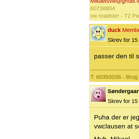
Mikaelsvw@gmail.
60738804
vw roadster - T2 P
duck
Memb
Skrev for 15 
passer den til 
--------------------------
T: 60350036 - Brug 
Søndergaar
Skrev for 15 
Puha der er jeg
vwclausen at s