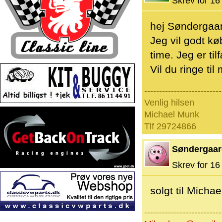
Skrev for 16 
hej Søndergaa
Jeg vil godt k
time. Jeg er til
Vil du ringe til 
--------------------------
Venlig hilsen
Michael Munk
Tlf 29724866
Søndergaar
Skrev for 16 
solgt til Micha
--------------------------