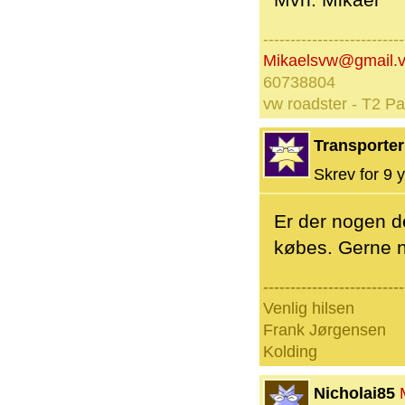
Mvh. Mikael
--------------------------
Mikaelsvw@gmail.
60738804
vw roadster - T2 P
Transporter
Skrev for 9 y
Er der nogen de
købes. Gerne n
--------------------------
Venlig hilsen
Frank Jørgensen
Kolding
Nicholai85