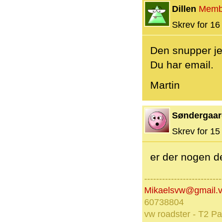
Dillen
Memb
Skrev for 16 
Den snupper je
Du har email.
Martin
Søndergaar
Skrev for 15 
er der nogen d
--------------------------
Mikaelsvw@gmail.
60738804
vw roadster - T2 P