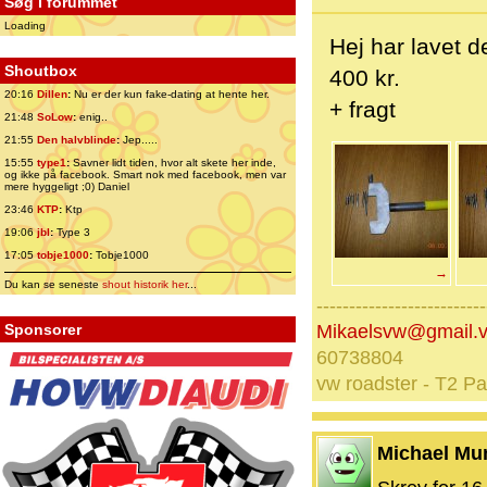
Søg i forummet
Loading
Hej har lavet d
Shoutbox
400 kr.
20:16
Dillen
:
Nu er der kun fake-dating at hente her.
+ fragt
21:48
SoLow
:
enig..
21:55
Den halvblinde
:
Jep.....
15:55
type1
:
Savner lidt tiden, hvor alt skete her inde,
og ikke på facebook. Smart nok med facebook, men var
mere hyggeligt ;0) Daniel
23:46
KTP
:
Ktp
19:06
jbl
:
Type 3
17:05
tobje1000
:
Tobje1000
→
Du kan se seneste
shout historik her
...
--------------------------
Sponsorer
Mikaelsvw@gmail.
60738804
vw roadster - T2 P
Michael Mu