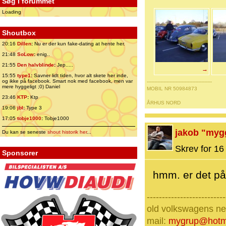
Søg i forummet
Loading
Shoutbox
20:16
Dillen
:
Nu er der kun fake-dating at hente her.
21:48
SoLow
:
enig..
21:55
Den halvblinde
:
Jep.....
→
15:55
type1
:
Savner lidt tiden, hvor alt skete her inde,
og ikke på facebook. Smart nok med facebook, men var
-------------------------------------------
mere hyggeligt ;0) Daniel
MOBIL NR 50984873
23:46
KTP
:
Ktp
ÅRHUS NORD
19:06
jbl
:
Type 3
17:05
tobje1000
:
Tobje1000
jakob "myg
Du kan se seneste
shout historik her
...
Skrev for 16 
Sponsorer
hmm. er det på
--------------------------
old volkswagens nev
mail:
mygrup@hotm