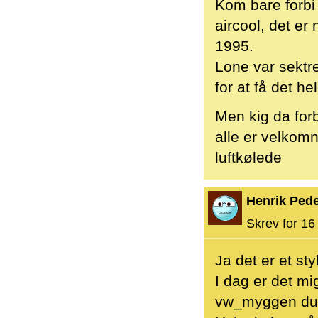
Kom bare forbi 
aircool, det er
1995.
Lone var sektr
for at få det he
Men kig da forb
alle er velkomn
luftkølede
Henrik Ped
Skrev for 16 
Ja det er et st
I dag er det mig
vw_myggen du 