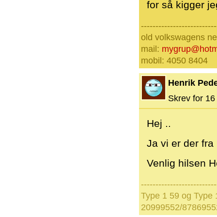
for så kigger j
--------------------------
old volkswagens nev
mail:
mygrup@hotm
mobil: 4050 8404
Henrik Ped
Skrev for 16 
Hej ..
Ja vi er der fra 
Venlig hilsen 
--------------------------
Type 1 59 og Type 1
20999552/8786955