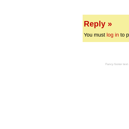
Reply »
You must
log in
to p
Fancy footer tex