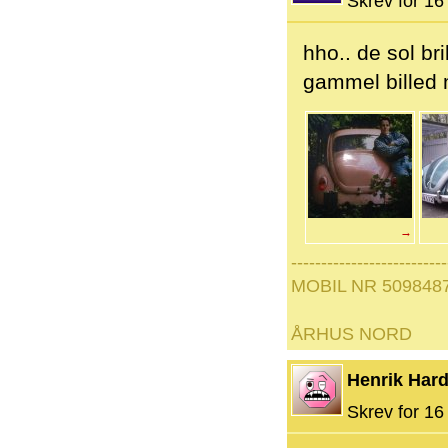
Skrev for 16 
hho.. de sol br
gammel billed 
→
--------------------------
MOBIL NR 509848
ÅRHUS NORD
Henrik Hard
Skrev for 16 