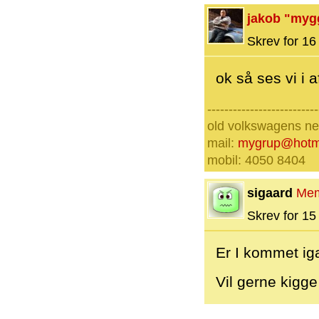
jakob "myg
Skrev for 16 
ok så ses vi i a
--------------------------
old volkswagens nev
mail:
mygrup@hotm
mobil: 4050 8404
sigaard
Me
Skrev for 15 
Er I kommet ig
Vil gerne kigge 