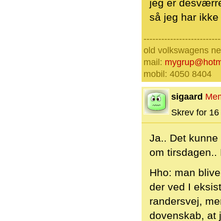
jeg er desværre
så jeg har ikke 
--------------------------
old volkswagens nev
mail:
mygrup@hotm
mobil: 4050 8404
sigaard
Me
Skrev for 16 
Ja.. Det kunne 
om tirsdagen.. 
Hho: man bliver
der ved I eksis
randersvej, me
dovenskab, at j