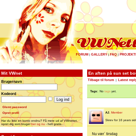
FORUM
GALLERY
FAQ
PROJEKT
|
|
|
Mit VWnet
En aften på sun set bo
Tilbage til forum
Latest repl
|
Brugernavn
Tags:
No
tags
yet.
Kodeord
Glemt password
AJ.
Member
Opret profil
Skrev for 16 years side
Har du ikke en konto endnu? Få mere ud af VWnettet,
opret dig som bruger
her og nu
- helt gratis...
Nu vær´ tirsdag