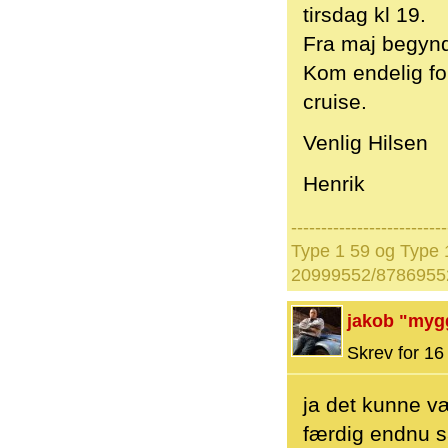
tirsdag kl 19.
Fra maj begynde
Kom endelig fo
cruise.
Venlig Hilsen
Henrik
--------------------------
Type 1 59 og Type 1
20999552/8786955
jakob "myg
Skrev for 16 
ja det kunne v
færdig endnu så