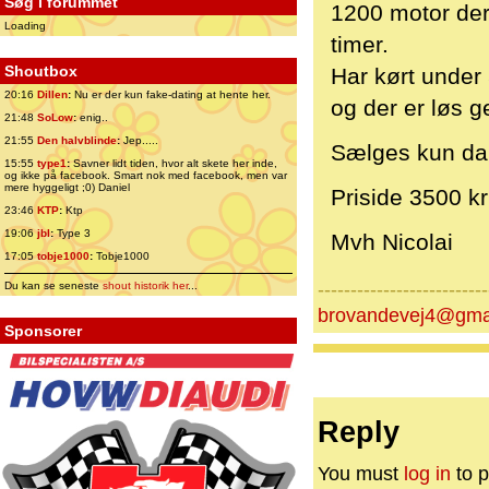
Søg i forummet
1200 motor der
Loading
timer.
Shoutbox
Har kørt under 
20:16
Dillen
:
Nu er der kun fake-dating at hente her.
og der er løs 
21:48
SoLow
:
enig..
21:55
Den halvblinde
:
Jep.....
Sælges kun da 
15:55
type1
:
Savner lidt tiden, hvor alt skete her inde,
og ikke på facebook. Smart nok med facebook, men var
mere hyggeligt ;0) Daniel
Priside 3500 kr 
23:46
KTP
:
Ktp
19:06
jbl
:
Type 3
Mvh Nicolai
17:05
tobje1000
:
Tobje1000
--------------------------
Du kan se seneste
shout historik her
...
brovandevej4@gma
Sponsorer
Reply
You must
log in
to p