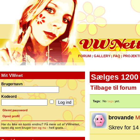
FORUM
GALLERY
FAQ
PROJEKT
|
|
|
Mit VWnet
Sælges 1200
Brugernavn
Tilbage til forum
Kodeord
Tags:
No
tags
yet.
Glemt password
Opret profil
brovande
M
Har du ikke en konto endnu? Få mere ud af VWnettet,
Skrev for 14 
opret dig som bruger
her og nu
- helt gratis...