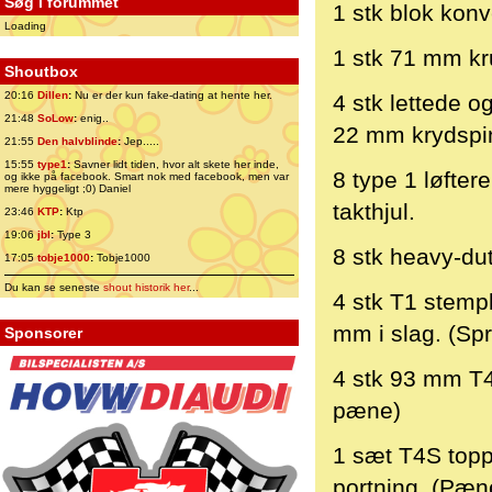
Søg i forummet
1 stk blok konve
Loading
1 stk 71 mm kr
Shoutbox
20:16
Dillen
:
Nu er der kun fake-dating at hente her.
4 stk lettede o
21:48
SoLow
:
enig..
22 mm krydspin
21:55
Den halvblinde
:
Jep.....
15:55
type1
:
Savner lidt tiden, hvor alt skete her inde,
8 type 1 løfte
og ikke på facebook. Smart nok med facebook, men var
mere hyggeligt ;0) Daniel
takthjul.
23:46
KTP
:
Ktp
19:06
jbl
:
Type 3
8 stk heavy-du
17:05
tobje1000
:
Tobje1000
Du kan se seneste
shout historik her
...
4 stk T1 stemp
mm i slag. (Spr
Sponsorer
4 stk 93 mm T4
pæne)
1 sæt T4S topp
portning. (Pæne