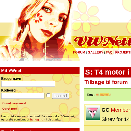
FORUM
GALLERY
FAQ
PROJEKT
|
|
|
Mit VWnet
S: T4 motor i
Brugernavn
Tilbage til forum
Kodeord
Tags:
Hk
motor
t4
Glemt password
Opret profil
GC
Member
Har du ikke en konto endnu? Få mere ud af VWnettet,
Skrev for 14 
opret dig som bruger
her og nu
- helt gratis...