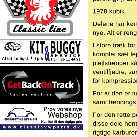
1978 kubik.
Delene har kørt
nye. Alt er reng
I store træk f
komplet sæt leje
plejlstænger s
ventilfjedre, 
for kompressio
For at den er t
samt tændings
For den rette 
disse dele hen
rigtige karbure