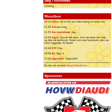
Søg i forummet
Loading
Shoutbox
20:16
Dillen
:
Nu er der kun fake-dating at hente her.
21:48
SoLow
:
enig..
21:55
Den halvblinde
:
Jep.....
15:55
type1
:
Savner lidt tiden, hvor alt skete her inde,
og ikke på facebook. Smart nok med facebook, men var
mere hyggeligt ;0) Daniel
23:46
KTP
:
Ktp
19:06
jbl
:
Type 3
17:05
tobje1000
:
Tobje1000
Du kan se seneste
shout historik her
...
Sponsorer