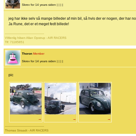
Skrev for 14 years siden | | | |
jeg har ikke selv så mange billeder af min bil, så hvis der er nogen, der har n
Ja Rune, det er et meget fedt billede!
-------------------------------------------
VWenlig hilsen Allan Opstrup - AIR RACERS
Tlf: 71185851
Thoron
Member
Skrev for 14 years siden | | | |
pic
→
→
→
-------------------------------------------
Thomas Straadt - AIR RACERS