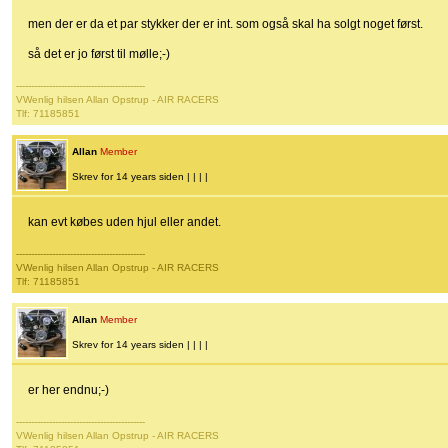
men der er da et par stykker der er int. som også skal ha solgt noget først.
så det er jo først til mølle;-)
-------------------------------------------
VWenlig hilsen Allan Opstrup - AIR RACERS
Tlf: 71185851
Allan
Member
Skrev for 14 years siden | | | |
kan evt købes uden hjul eller andet.
-------------------------------------------
VWenlig hilsen Allan Opstrup - AIR RACERS
Tlf: 71185851
Allan
Member
Skrev for 14 years siden | | | |
er her endnu;-)
-------------------------------------------
VWenlig hilsen Allan Opstrup - AIR RACERS