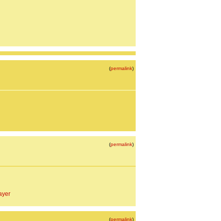
(
permalink
)
(
permalink
)
ayer
(
permalink
)