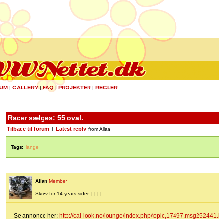
UM
GALLERY
FAQ
PROJEKTER
REGLER
|
|
|
|
Racer sælges: 55 oval.
Tilbage til forum
Latest reply
|
from Allan
Tags:
lange
Allan
Member
Skrev for 14 years siden | | | |
Se annonce her:
http://cal-look.no/lounge/index.php/topic,17497.msg25244