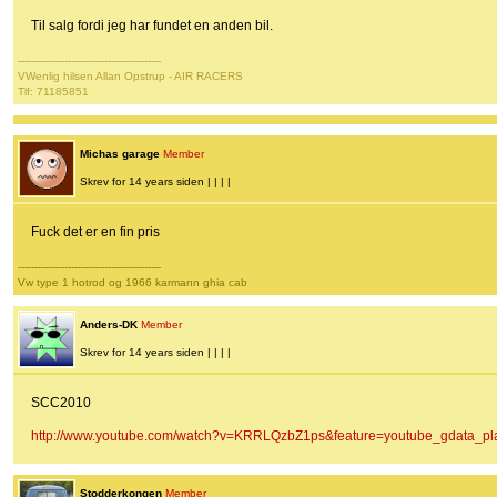
Til salg fordi jeg har fundet en anden bil.
-------------------------------------------
VWenlig hilsen Allan Opstrup - AIR RACERS
Tlf: 71185851
Michas garage
Member
Skrev for 14 years siden | | | |
Fuck det er en fin pris
-------------------------------------------
Vw type 1 hotrod og 1966 karmann ghia cab
Anders-DK
Member
Skrev for 14 years siden | | | |
SCC2010
http://www.youtube.com/watch?v=KRRLQzbZ1ps&feature=youtube_gdata_pl
Stodderkongen
Member