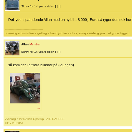
Skrev for 14 years siden | | | |
Det lyder spændende Allan med en ny bil... 8.000,- Euro så ryger den nok hurt
-------------------------------------------
Lowering a bus is like a getting a boob job for a chick, always wishing you had gone bigger..
Allan
Member
Skrev for 14 years siden | | | |
så kom der lidt flere billeder på (loungen)
→
-------------------------------------------
VWenlig hilsen Allan Opstrup - AIR RACERS
Tlf: 71185851