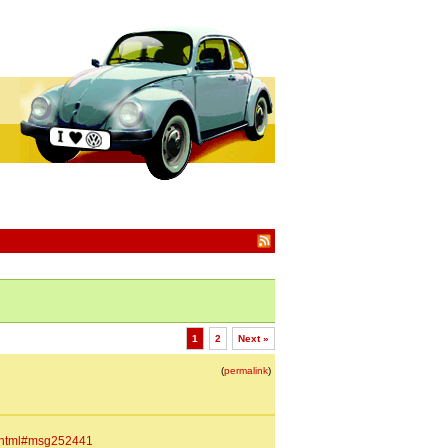
1
2
Next »
(
permalink
)
1.html#msg252441