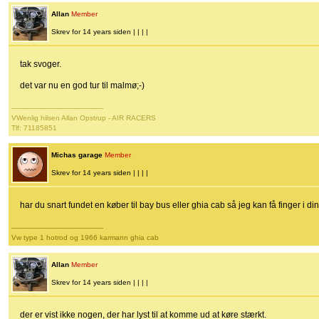
Allan
Member
Skrev for 14 years siden | | | |
tak svoger.
det var nu en god tur til malmø;-)
-------------------------------------------
VWenlig hilsen Allan Opstrup - AIR RACERS
Tlf: 71185851
Michas garage
Member
Skrev for 14 years siden | | | |
har du snart fundet en køber til bay bus eller ghia cab så jeg kan få finger i din
-------------------------------------------
Vw type 1 hotrod og 1966 karmann ghia cab
Allan
Member
Skrev for 14 years siden | | | |
der er vist ikke nogen, der har lyst til at komme ud at køre stærkt.