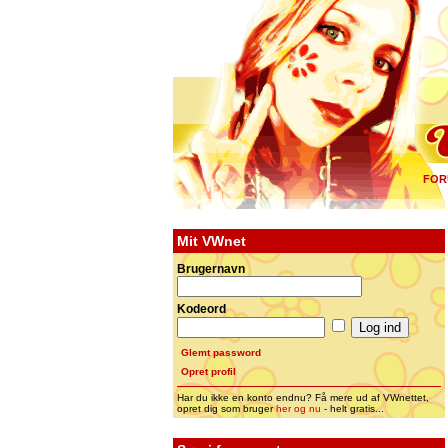
FOR
Mit VWnet
Brugernavn
Kodeord
Glemt password
Opret profil
Har du ikke en konto endnu? Få mere ud af VWnettet,
opret dig som bruger
her og nu
- helt gratis...