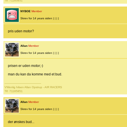
Tlf: 71185851
NYBOE
Member
Skrev for 14 years siden | | | |
pris uden motor?
Allan
Member
Skrev for 14 years siden | | | |
prisen er uden motor;-)
man du kan da komme med et bud.
-------------------------------------------
VWenlig hilsen Allan Opstrup - AIR RACERS
Tlf: 71185851
Allan
Member
Skrev for 14 years siden | | | |
der ønskes bud...