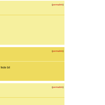
(
permalink
)
(
permalink
)
 fede bil
(
permalink
)