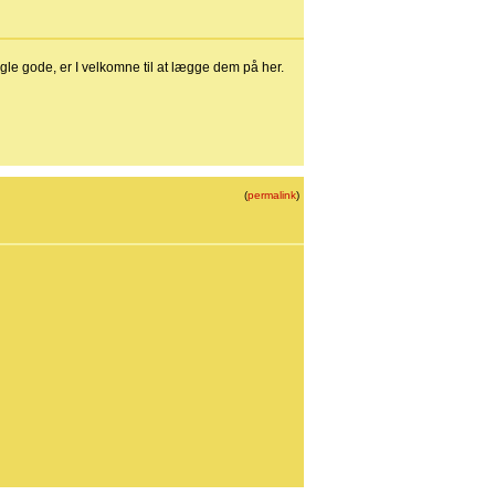
ogle gode, er I velkomne til at lægge dem på her.
(
permalink
)