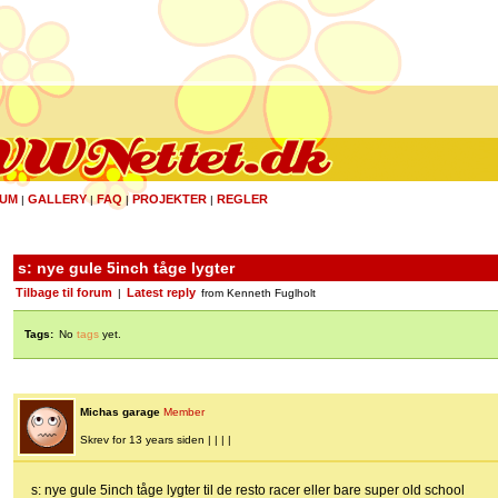
UM
GALLERY
FAQ
PROJEKTER
REGLER
|
|
|
|
s: nye gule 5inch tåge lygter
Tilbage til forum
Latest reply
|
from Kenneth Fuglholt
Tags:
No
tags
yet.
Michas garage
Member
Skrev for 13 years siden | | | |
s: nye gule 5inch tåge lygter til de resto racer eller bare super old school