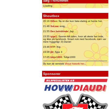
Søg i forummet
Loading
Shoutbox
20:16
Dillen
:
Nu er der kun fake-dating at hente her.
21:48
SoLow
:
enig..
21:55
Den halvblinde
:
Jep.....
15:55
type1
:
Savner lidt tiden, hvor alt skete her inde,
og ikke på facebook. Smart nok med facebook, men var
mere hyggeligt ;0) Daniel
23:46
KTP
:
Ktp
19:06
jbl
:
Type 3
17:05
tobje1000
:
Tobje1000
Du kan se seneste
shout historik her
...
Sponsorer