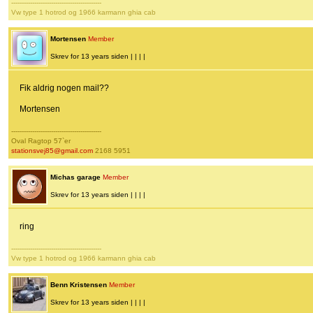
-------------------------------------------
Vw type 1 hotrod og 1966 karmann ghia cab
Mortensen
Member
Skrev for 13 years siden | | | |
Fik aldrig nogen mail??
Mortensen
-------------------------------------------
Oval Ragtop 57`er
stationsvej85@gmail.com
2168 5951
Michas garage
Member
Skrev for 13 years siden | | | |
ring
-------------------------------------------
Vw type 1 hotrod og 1966 karmann ghia cab
Benn Kristensen
Member
Skrev for 13 years siden | | | |