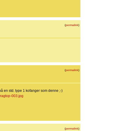
(
permalink
)
(
permalink
)
på en std. type 1 kofanger som denne ;-)
ragtop-003.jpg
(
permalink
)