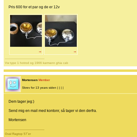
Pris 600 for et par og de er 12v
→
→
-------------------------------------------
Vw type 1 hotrod og 1966 karmann ghia cab
Mortensen
Member
Skrev for 13 years siden | | | |
Dem tager jeg:)
Send mig en mail med kontonr, så tager vi den derfra.
Mortensen
-------------------------------------------
Oval Ragtop 57`er