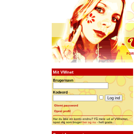
FOR
Mit VWnet
Brugernavn
Kodeord
Glemt password
Opret profil
Har du ikke en konto endnu? Få mere ud af VWnettet,
opret dig som bruger
her og nu
- helt gratis...