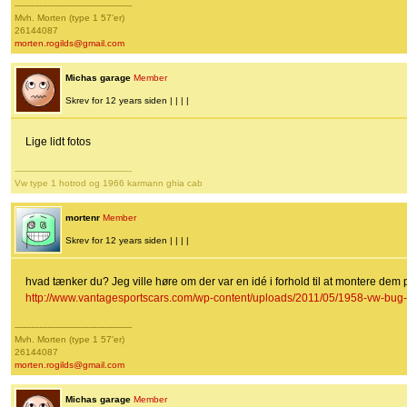
-------------------------------------------
Mvh. Morten (type 1 57'er)
26144087
morten.rogilds@gmail.com
Michas garage
Member
Skrev for 12 years siden | | | |
Lige lidt fotos
-------------------------------------------
Vw type 1 hotrod og 1966 karmann ghia cab
mortenr
Member
Skrev for 12 years siden | | | |
hvad tænker du? Jeg ville høre om der var en idé i forhold til at montere dem 
http://www.vantagesportscars.com/wp-content/uploads/2011/05/1958-vw-bug-
-------------------------------------------
Mvh. Morten (type 1 57'er)
26144087
morten.rogilds@gmail.com
Michas garage
Member