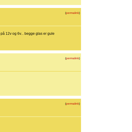
(
permalink
)
 på 12v og 6v... begge glas er gule
(
permalink
)
(
permalink
)