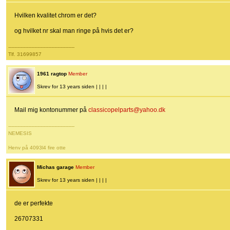
Hvilken kvalitet chrom er det?
og hvilket nr skal man ringe på hvis det er?
-------------------------------------------
Tlf. 31699857
1961 ragtop
Member
Skrev for 13 years siden | | | |
Mail mig kontonummer på
classicopelparts@yahoo.dk
-------------------------------------------
NEMESIS
Henv på 4093l4 fire otte
Michas garage
Member
Skrev for 13 years siden | | | |
de er perfekte
26707331