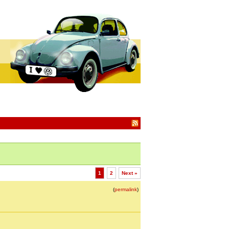
1
2
Next »
(
permalink
)