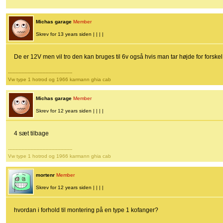
Michas garage
Member
Skrev for 13 years siden | | | |
De er 12V men vil tro den kan bruges til 6v også hvis man tar højde for forskel
-------------------------------------------
Vw type 1 hotrod og 1966 karmann ghia cab
Michas garage
Member
Skrev for 12 years siden | | | |
4 sæt tilbage
-------------------------------------------
Vw type 1 hotrod og 1966 karmann ghia cab
mortenr
Member
Skrev for 12 years siden | | | |
hvordan i forhold til montering på en type 1 kofanger?