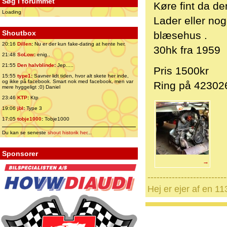
Søg i forummet
Køre fint da de
Loading
Lader eller no
Shoutbox
blæsehus .
20:16
Dillen
:
Nu er der kun fake-dating at hente her.
30hk fra 1959
21:48
SoLow
:
enig..
21:55
Den halvblinde
:
Jep.....
Pris 1500kr
15:55
type1
:
Savner lidt tiden, hvor alt skete her inde,
og ikke på facebook. Smart nok med facebook, men var
Ring på 42302
mere hyggeligt ;0) Daniel
23:46
KTP
:
Ktp
19:06
jbl
:
Type 3
17:05
tobje1000
:
Tobje1000
Du kan se seneste
shout historik her
...
Sponsorer
→
--------------------------
Hej er ejer af en 1