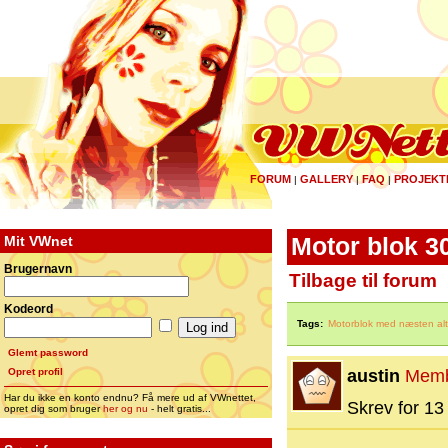
FORUM
GALLERY
FAQ
PROJEKT
|
|
|
Mit VWnet
Motor blok 3
Brugernavn
Tilbage til forum
Kodeord
Tags:
Motorblok med næsten alt 
Glemt password
Opret profil
austin
Mem
Har du ikke en konto endnu? Få mere ud af VWnettet,
Skrev for 13 
opret dig som bruger
her og nu
- helt gratis...