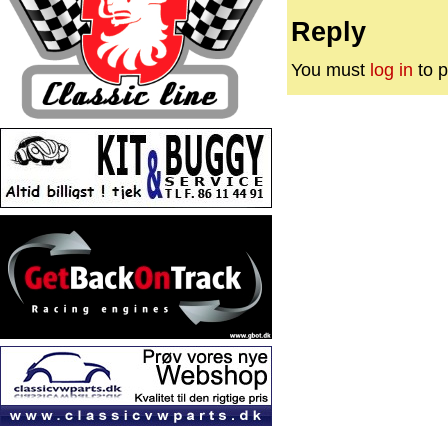
Reply
You must
log in
to p