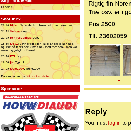
Søg i forummet
Rigtig fin Nor
Loading
Træ osv. er i g
Shoutbox
Pris 2500
20:16
Dillen
:
Nu er der kun fake-dating at hente her.
21:48
SoLow
:
enig..
Tlf. 23602059
21:55
Den halvblinde
:
Jep.....
15:55
type1
:
Savner lidt tiden, hvor alt skete her inde,
og ikke på facebook. Smart nok med facebook, men var
mere hyggeligt ;0) Daniel
23:46
KTP
:
Ktp
19:06
jbl
:
Type 3
17:05
tobje1000
:
Tobje1000
Du kan se seneste
shout historik her
...
→
Sponsorer
Reply
You must
log in
to p