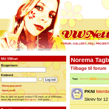
FORUM
GALLERY
FAQ
PROJEKT
|
|
|
Mit VWnet
Norema Tagb
Brugernavn
Tilbage til forum
Kodeord
Tags:
Norema
patina
tagbagag
Glemt password
Opret profil
PKNI
Memb
Har du ikke en konto endnu? Få mere ud af VWnettet,
Skrev for 12 
opret dig som bruger
her og nu
- helt gratis...