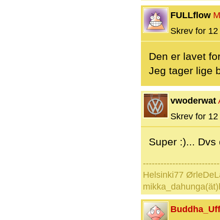
FULLflow
M
Skrev for 12 
Den er lavet fo
Jeg tager lige 
vwoderwat
Skrev for 12 
Super :)... Dvs
--------------------------
Helsinki77 ØrleDeL
mikka_dahunga(ät)
Buddha_Uf