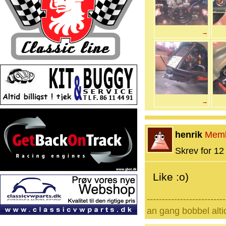
→
→
henrik
Mem
Skrev for 12 
Like :o)
--------------------------
an gang bobbel alti