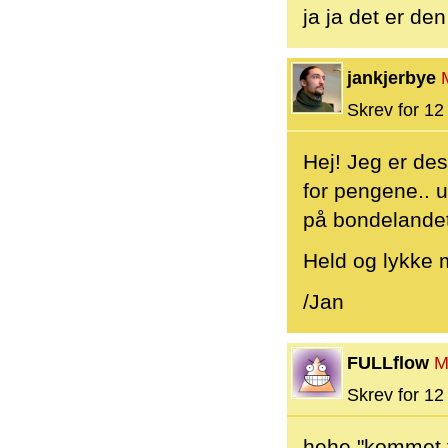
ja ja det er den 
jankjerbye
Skrev for 12 
Hej! Jeg er de
for pengene.. u
på bondelandet
Held og lykke 
/Jan
FULLflow
M
Skrev for 12 
hehe "kommet ti