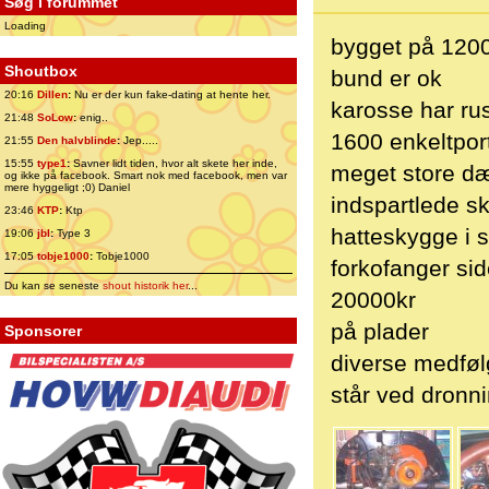
Søg i forummet
Loading
bygget på 1200 
Shoutbox
bund er ok
20:16
Dillen
:
Nu er der kun fake-dating at hente her.
karosse har rus
21:48
SoLow
:
enig..
1600 enkeltpor
21:55
Den halvblinde
:
Jep.....
15:55
type1
:
Savner lidt tiden, hvor alt skete her inde,
meget store dæ
og ikke på facebook. Smart nok med facebook, men var
mere hyggeligt ;0) Daniel
indspartlede 
23:46
KTP
:
Ktp
hatteskygge i s
19:06
jbl
:
Type 3
17:05
tobje1000
:
Tobje1000
forkofanger side
Du kan se seneste
shout historik her
...
20000kr
på plader
Sponsorer
diverse medføl
står ved dronn