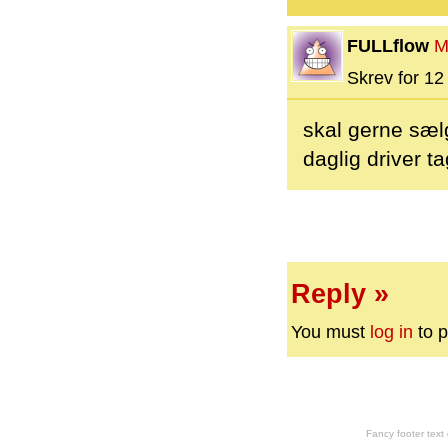
FULLflow
M
Skrev for 12 
skal gerne sælge
daglig driver ta
Reply »
You must
log in
to p
Fancy footer tex