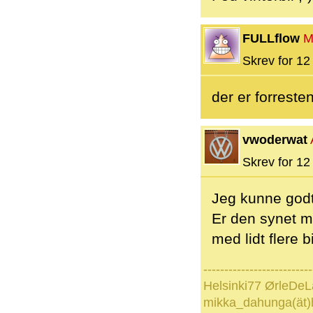
FULLflow
M
Skrev for 12 
der er forrest
vwoderwat
Skrev for 12 
Jeg kunne godt
Er den synet 
med lidt flere 
--------------------------
Helsinki77 ØrleDeL
mikka_dahunga(ät)