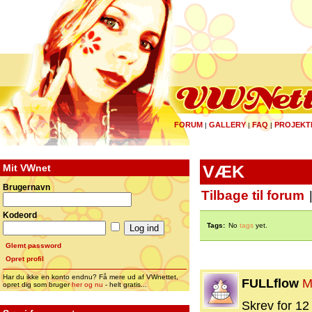
FORUM
GALLERY
FAQ
PROJEKT
|
|
|
Mit VWnet
VÆK
Brugernavn
Tilbage til forum
Kodeord
Tags:
No
tags
yet.
Glemt password
Opret profil
Har du ikke en konto endnu? Få mere ud af VWnettet,
FULLflow
M
opret dig som bruger
her og nu
- helt gratis...
Skrev for 12 