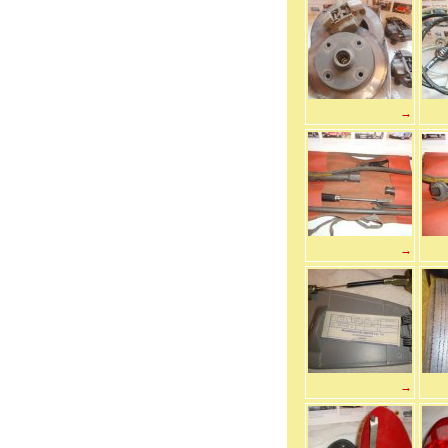
→
→
→