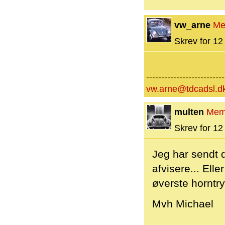
vw_arne
Me
Skrev for 12 
--------------------------
vw.arne@tdcadsl.d
multen
Mem
Skrev for 12 
Jeg har sendt d
afvisere... Ell
øverste horntry
Mvh Michael