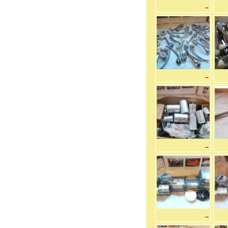
→
→
→
→