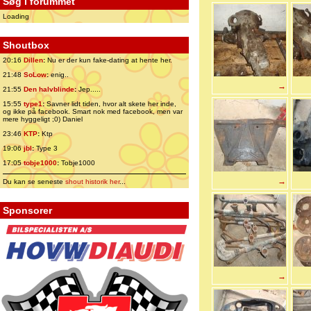
Søg i forummet
Loading
Shoutbox
20:16
Dillen
:
Nu er der kun fake-dating at hente her.
21:48
SoLow
:
enig..
→
21:55
Den halvblinde
:
Jep.....
15:55
type1
:
Savner lidt tiden, hvor alt skete her inde,
og ikke på facebook. Smart nok med facebook, men var
mere hyggeligt ;0) Daniel
23:46
KTP
:
Ktp
19:06
jbl
:
Type 3
17:05
tobje1000
:
Tobje1000
→
Du kan se seneste
shout historik her
...
Sponsorer
→