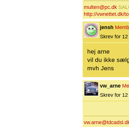
--------------------------
multen@pc.dk
SAL
http://vwnettet.dk/
jensh
Memb
Skrev for 12 
hej arne
vil du ikke sæl
mvh Jens
vw_arne
Me
Skrev for 12 
--------------------------
vw.arne@tdcadsl.d