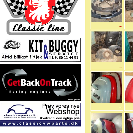
→
→
→