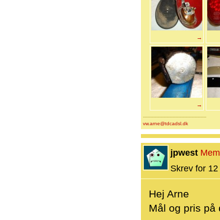
→
→
-------------------------------------------
vw.arne@tdcadsl.dk
jpwest
Mem
Skrev for 12 
Hej Arne
Mål og pris på