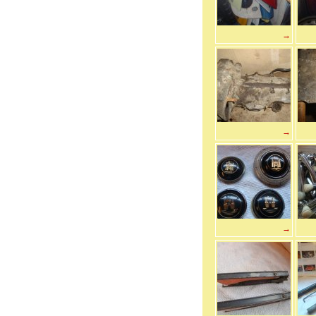
→
→
→