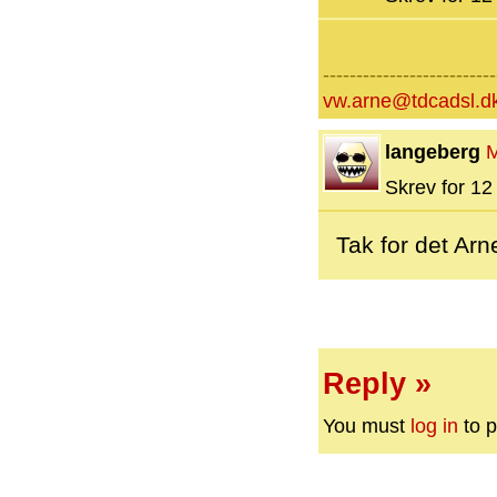
--------------------------
vw.arne@tdcadsl.d
langeberg
Skrev for 12 
Tak for det Arn
Reply »
You must
log in
to p