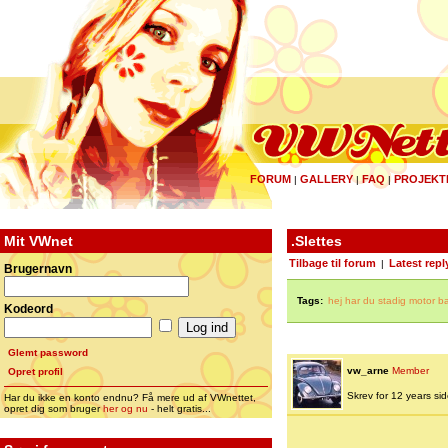
FORUM
GALLERY
FAQ
PROJEKT
|
|
|
Mit VWnet
.Slettes
Tilbage til forum
Latest repl
|
Brugernavn
Tags:
hej har du stadig motor b
Kodeord
Glemt password
vw_arne
Member
Opret profil
Skrev for 12 years side
Har du ikke en konto endnu? Få mere ud af VWnettet,
opret dig som bruger
her og nu
- helt gratis...