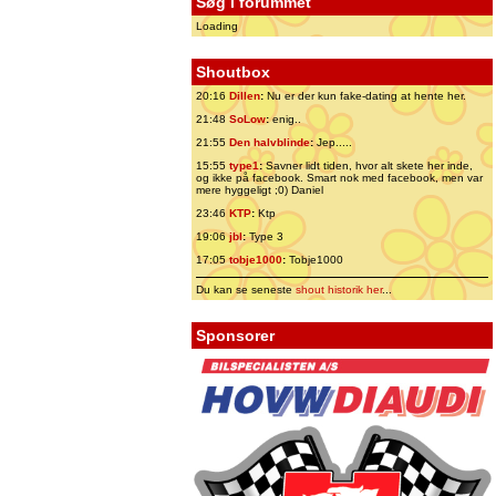
Søg i forummet
Loading
Shoutbox
20:16
Dillen
:
Nu er der kun fake-dating at hente her.
21:48
SoLow
:
enig..
21:55
Den halvblinde
:
Jep.....
15:55
type1
:
Savner lidt tiden, hvor alt skete her inde,
og ikke på facebook. Smart nok med facebook, men var
mere hyggeligt ;0) Daniel
23:46
KTP
:
Ktp
19:06
jbl
:
Type 3
17:05
tobje1000
:
Tobje1000
Du kan se seneste
shout historik her
...
Sponsorer