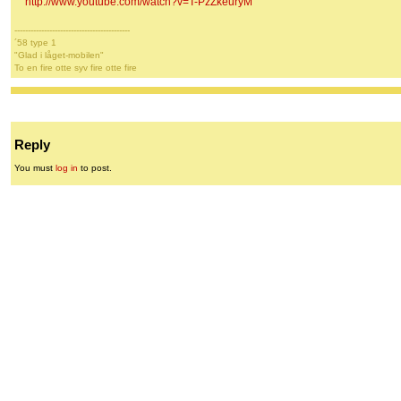
http://www.youtube.com/watch?v=T-PzZkeuryM
-------------------------------------------
´58 type 1
"Glad i låget-mobilen"
To en fire otte syv fire otte fire
Reply
You must
log in
to post.