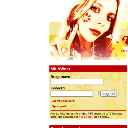
FOR
Mit VWnet
Brugernavn
Kodeord
Glemt password
Opret profil
Har du ikke en konto endnu? Få mere ud af VWnettet,
opret dig som bruger
her og nu
- helt gratis...