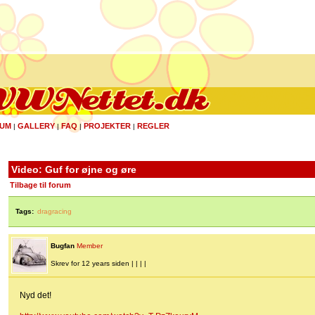
UM
GALLERY
FAQ
PROJEKTER
REGLER
|
|
|
|
Video: Guf for øjne og øre
Tilbage til forum
Tags:
dragracing
Bugfan
Member
Skrev for 12 years siden | | | |
Nyd det!