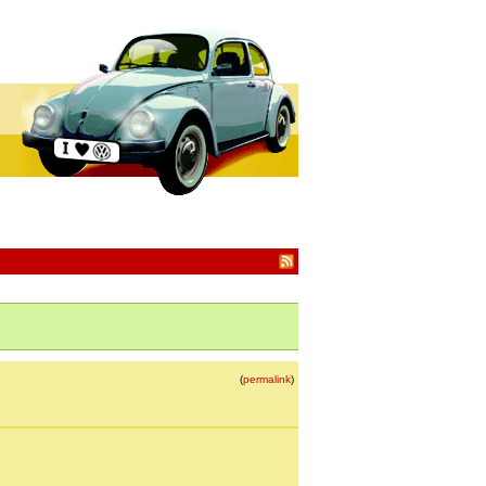
(
permalink
)